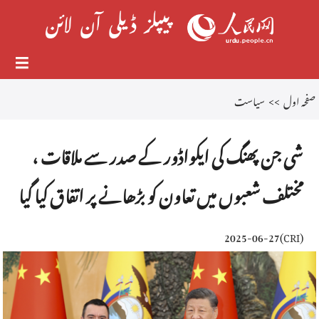
صفحہ اول
>>
سیاست
شی جن پھنگ کی ایکواڈور کے صدر سے ملاقات ،
مختلف شعبوں میں تعاون کو بڑھانے پر اتفاق کیا گیا
2025-06-27
)
CRI
(