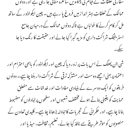
سفارتی تعلقات کے قیام کی 45ویں سالگرہ منائی جا رہی ہے اور دونوں
ممالک کے تعلقات بہتر انداز میں فروغ پا رہے ہیں۔ چین ایکواڈور کے ساتھ
مل کر کام کرنے کا خواہاں ہے تاکہ دونوں ممالک کے درمیان جامع
اسٹریٹجک شراکت داری کو مزید گہرا کیا جائے اور حقیقت کا رنگ دیا جا
سکے۔
شی جن پھنگ نے اس بات پر زور دیا کہ چین اور ایکواڈور کو باہمی احترام اور
اعتماد پر مبنی اچھے دوست اور مشترکہ ترقی کے شراکت دار بننا چاہیے۔ دونوں
فریقوں کو ایک دوسرے کے بنیادی مفادات اور خدشات سے متعلق
حمایت کو یقینی بناتے ہوئے مختلف شعبوں اور سطحوں پر تبادلوں کو مضبوط
بنانا چاہیے، اور حکمرانی کے تجربات کا تبادلہ بڑھانا چاہیے۔ کلیدی تعاون کے
منصوبوں کو مؤثر طریقے سے نافذ کیا جائے، تعلیم، ثقافت، میڈیا اور