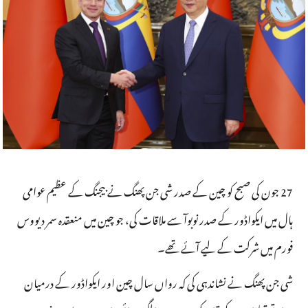
27 جون کی صبح کو چین کے صدر شی جن پھنگ نے بیجنگ کے عظیم عوامی
ہال میں ایکواڈور کے صدر نوبوآ سے ملاقات کی، جو چین میں منعقدہ سمر دیووس
فورم میں شرکت کے لیے آئے تھے۔
شی جن پھنگ نے نشاندہی کی کہ رواں سال چین اور ایکواڈور کے درمیان