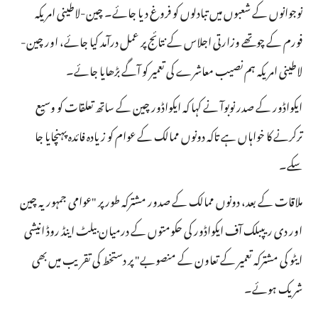
نوجوانوں کے شعبوں میں تبادلوں کو فروغ دیا جائے۔ چین-لاطینی امریکہ
فورم کے چوتھے وزارتی اجلاس کے نتائج پر عمل درآمد کیا جائے، اور چین-
لاطینی امریکہ ہم نصیب معاشرے کی تعمیر کو آگے بڑھایا جائے۔
ایکواڈور کے صدر نوبوآ نے کہا کہ ایکواڈور چین کے ساتھ تعلقات کو وسیع
ترکرنے کا خواہاں ہے تاکہ دونوں ممالک کے عوام کو زیادہ فائدہ پہنچایا جا
سکے۔
ملاقات کے بعد، دونوں ممالک کے صدور مشترکہ طور پر "عوامی جمہوریہ چین
اور دی ریپبلک آف ایکواڈور کی حکومتوں کے درمیان بیلٹ اینڈ روڈ انیشی
ایٹو کی مشترکہ تعمیر کے تعاون کے منصوبے" پر دستخط کی تقریب میں بھی
شریک ہوئے۔