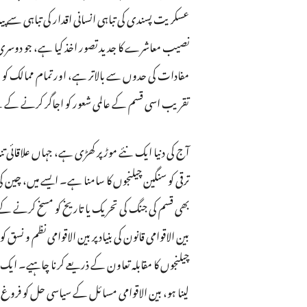
عسکریت پسندی کی تباہی انسانی اقدار کی تباہی سے پی
نصیب معاشرے کا جدید تصور اخذ کیا ہے، جو دوسری 
تقریب اسی قسم کے عالمی شعور کو اجاگر کرنے کے 
آج کی دنیا ایک نئے موڑ پر کھڑی ہے، جہاں علاقائ
ترقی کو سنگین چیلنجوں کا سامنا ہے۔ ایسے میں، چین
بھی قسم کی جنگ کی تحریک یا تاریخ کو مسخ کرنے کے ع
بین الاقوامی قانون کی بنیاد پر بین الاقوامی نظم و 
چیلنجوں کا مقابلہ تعاون کے ذریعے کرنا چاہیے۔ ایک
لینا ہو، بین الاقوامی مسائل کے سیاسی حل کو فروغ 