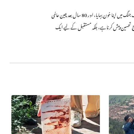
مشرقی محاذ سے انسانی ہم نصیب معاشرے تک، تاریخی تعاون سے عصری ذمہ داری تک، 80 سال پہلے چینی عوام نے عالمی فاشزم مخالف جنگ میں اپنا خون بہایا، اور 80 سال بعد چین عالمی
لف جنگ کی 80 ویں سالگرہ منانا نہ صرف تاریخ کو خراج تحسین پیش کرناہے، بلکہ مستقبل کے لیے ایک