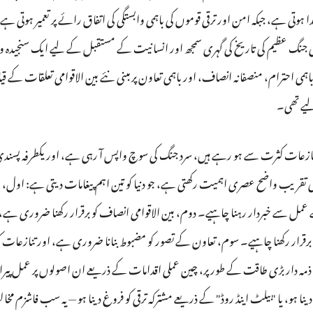
دا ہوتی ہے، جبکہ امن اور ترقی قوموں کی باہمی وابستگی کی اتفاق رائے پر تعمیر ہوتی
جنگ عظیم کی تاریخ کی گہری سمجھ اور انسانیت کے مستقبل کے لیے ایک سنجیدہ وعد
لیے تھی۔
ی تنازعات کثرت سے ہو رہے ہیں، سرد جنگ کی سوچ واپس آ رہی ہے، اور یکطرفہ پس
 کی تقریب واضح عصری اہمیت رکھتی ہے، جو دنیا کو تین اہم پیغامات دیتی ہے: اول، 
مل سے خبردار رہنا چاہیے۔ دوم، بین الاقوامی انصاف کو برقرار رکھنا ضروری ہے، اور
نسق کو برقرار رکھنا چاہیے۔ سوم، تعاون کے تصور کو مضبوط بنانا ضروری ہے، اور تناز
 ذمہ دار بڑی طاقت کے طور پر، چین عملی اقدامات کے ذریعے ان اصولوں پر عمل پیرا
دینا ہو، یا "بیلٹ اینڈ روڈ" کے ذریعے مشترکہ ترقی کو فروغ دینا ہو — یہ سب فاش