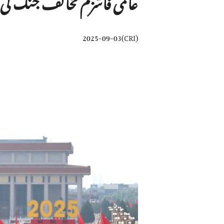
عالمی فاشزم مخالف جنگ کی فتح کی 80ویں سالگرہ منانے کی 
2025-09-03
)
CRI
(