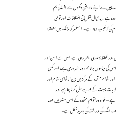
 ہے۔ چین نے اپنے تاریخی دکھوں سے انسانی ہم
ہ ہے۔ یہ خیال نظریاتی اختلافات اور قومی
مفادات کی حدوں سے بالاتر ہے، اور تمام ممالک کو باہمی احترام، منصفانہ انصاف، اور باہمی تعاون پر مبنی نئے بین الاقوامی تعلقات کے قیام کی ترغیب دیتا ہے۔ 3 ستمبر کو بیجنگ میں منعقدہ
ندی اور تحفظ پسندی ابھر رہی ہے، جس سے امن اور
امن کی بنیادوں پر قائم رہنا ضروری ہے، اور کسی
 اقوام متحدہ کے مرکز میں بین الاقوامی نظام اور
عات کو بات چیت کے ذریعے حل کرنا چاہیے اور
 ہے — خواہ وہ اقوام متحدہ کے امن مشنز میں حصہ
زم مخالف جنگ کی وراثت کی جدیدشکل ہے۔