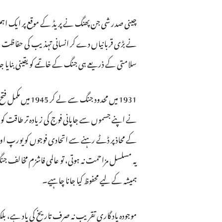
چینی صدر شی جن پھنگ نے پریڈ کے موقع پر ایک اہم 
نے بڑی قربانیاں دے کر انسانی تہذیب کی حفاظت اور ع
سلامتی کے ذریعے ہی جنگ کے خاتمے کو یقینی بنایا ج
1931 میں محدو
کے محاذ پر ڈٹے رہنے سے اتحادی فوجوں کو یورپ اور ب
یہ مسلسل مزاحمت نہ ہوتی، تو عالمی فاشزم مخالف جنگ ک
ہمیشہ کے لیے محفوظ کیا جانا چاہیے۔
موجودہ یاد گاری تقریب نہ صرف تاریخ کی یاد ہے، ب