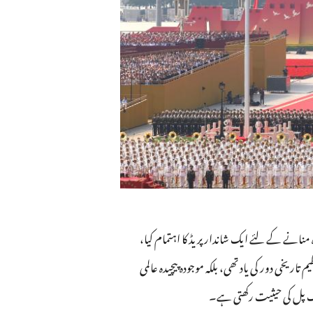
Ελληνικά
Tiếng Việt
اردو
हिन्दी
انی جارحیت کے خلاف چینی عوام کی مزاحمتی جنگ اور عالمی فاشزم مخالف جنگ کی فتح کی 80ویں سالگرہ منانے کے لئے ایک شاندار پریڈ کا اہتمام کیا،
تقریب نہ صرف اس عظیم تاریخی دور کی یاد تھی، بلکہ موجودہ پیچیدہ عالمی
یک پل کی حیثیت رکھتی ہے۔