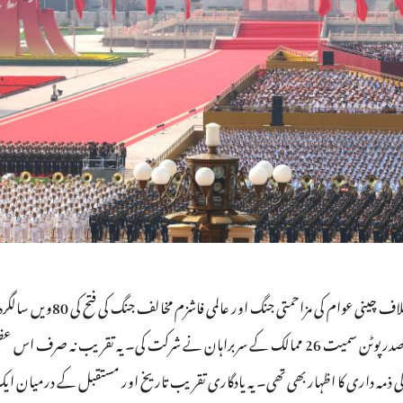
3 ستمبر کو، چین نے بیجنگ میں جاپ
جس میں پاکستانی وزیراعظم شہباز شریف اور روسی صدر پوٹن سمیت 26 ممالک کے سربراہان نے شرکت کی۔ یہ 
کی ذمہ داری کا اظہار بھی تھی۔ یہ یادگاری تقریب تاریخ اور مستقبل کے درمیان ا