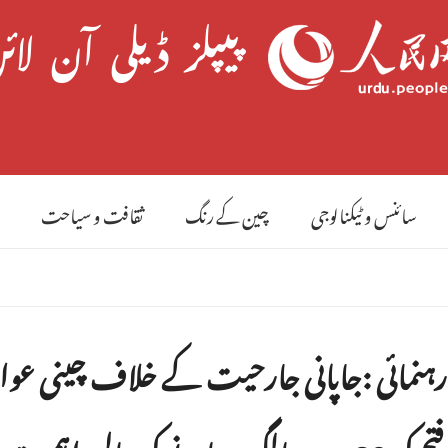
8 
سائنس و ٹیکنالوجی
چین کے رنگ
ثقافت و سیاحت
ہنمائی :جاپانی جارحیت کے خلاف چینی عوام