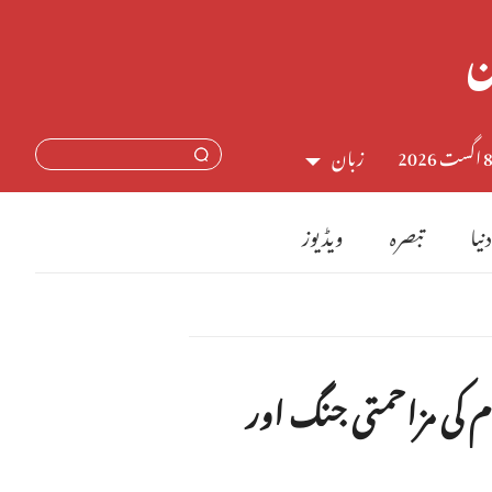
اگست 2026
زبان
中文简体
دنیا
تبصرہ
ویڈیوز
English
日本語
Français
 کی مزاحمتی جنگ اور
Español
Русский