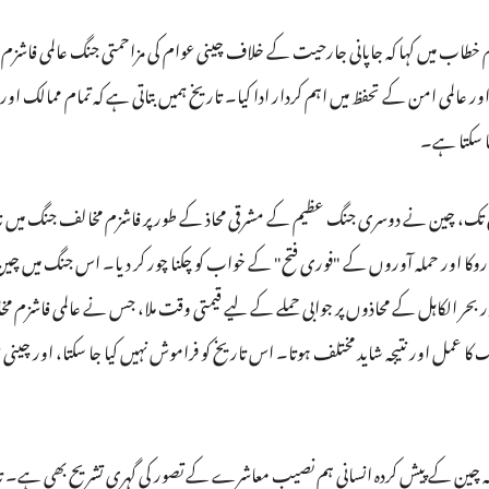
خطاب میں کہا کہ جاپانی جارحیت کے خلاف چینی عوام کی مزاحمتی جنگ عالمی فاشزم
المی امن کے تحفظ میں اہم کردار ادا کیا۔ تاریخ ہمیں بتاتی ہے کہ تمام ممالک اور اق
ا سکتا ہے۔
د جنگ سے لے کر 1945 میں مکمل فتح تک، چین نے دوسری جنگ عظیم کے مشرقی محاذ کے طور پر فاشزم مخالف
حر الکاہل کے محاذوں پر جوابی حملے کے لیے قیمتی وقت ملا، جس نے عالمی فاشزم مخالف 
ا عمل اور نتیجہ شاید مختلف ہوتا۔ اس تاریخ کو فراموش نہیں کیا جا سکتا، اور چینی عوا
لکہ چین کے پیش کردہ انسانی ہم نصیب معاشرے کے تصور کی گہری تشریح بھی ہے۔ تاری