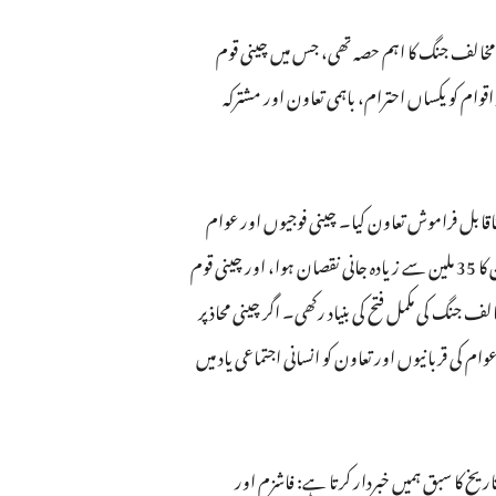
 مخالف جنگ کا اہم حصہ تھی، جس میں چینی قوم
وام کو یکساں احترام، باہمی تعاون اور مشترکہ
 جنگ میں ناقابل فراموش تعاون کیا۔ چینی فوجیوں اور عوام
نے اپنے جسموں سے جاپانی فوج کی زیادہ تر طاقت کو روکا اور حملہ آوروں کے "فوری فتح" کے خواب کو چکنا چور کر دیا۔ اس جنگ میں چین کا 35 ملین سے زیادہ جانی نقصان ہوا، اور چینی قوم
جنگ کی مکمل فتح کی بنیاد رکھی۔ اگر چینی محاذ پر
م کی قربانیوں اور تعاون کو انسانی اجتماعی یاد میں
خ کا سبق ہمیں خبردار کرتا ہے: فاشزم اور