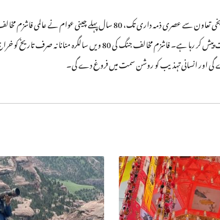
گورننس اور انسانی ترقی کے لیے اپنی حکمت اور طاقت پیش کر رہا ہے۔ فاشزم مخا
کرے گی اور انسانی تہذیب کو روشن سمت میں فروغ دے گی۔