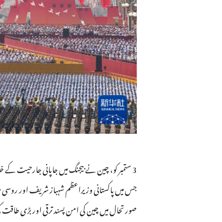
صورتحال میں چین کی امن پسند ترقی اور بڑی طاقت 