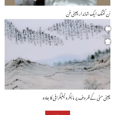
ٹن کٹنگ ایک شاندار چینی فن
چینی مٹی کےظروف پر مائیکروکیلیگرافی کا جادو