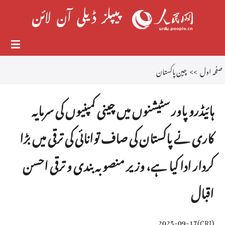
صفحہ اول
>>
چین پاکستان
ہائیڈرو پاور سٹیشنوں میں چینی کمپنیوں کی سرمایہ
کاری نے پاکستان کی صاف توانائی کی ترقی میں بڑا
کردار ادا کیا ہے، وزیر منصوبہ بندی و ترقی احسن
اقبال
2025-09-17
)
CRI
(