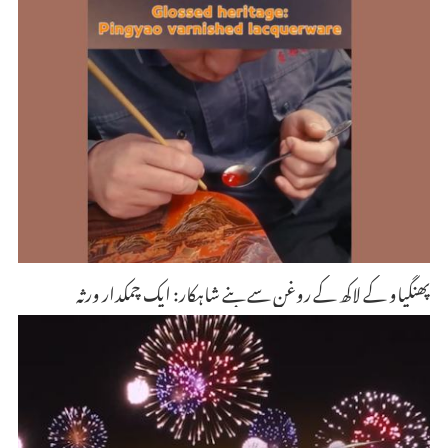
پھنگیاو کے لاکھ کے روغن سے بنے شاہکار: ایک چمکدار ورثہ