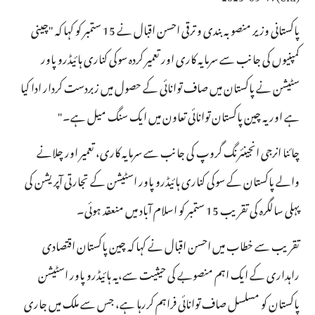
پاکستانی وزیر منصوبہ بندی و ترقی احسن اقبال نے 15 ستمبر کو کہا کہ "چینی
کمپنیوں کی جانب سے سرمایہ کاری اور تعمیر کردہ سوکی کناری ہائیڈرو پاور
سٹیشن نے پاکستان میں صاف توانائی کے حصول میں زبردست کردار ادا کیا
ہے اور یہ چین پاکستان توانائی تعاون میں ایک سنگ میل ہے۔"
چائنا انرجی انجینئرنگ گروپ کی جانب سے سرمایہ کاری، تعمیر اور چلانے
والے پاکستان کے سوکی کناری ہائیڈرو پاور اسٹیشن کے تجارتی آپریشن کی
پہلی سالگرہ کی تقریب 15 ستمبر کو اسلام آباد میں منعقد ہوئی۔
تقریب سے خطاب میں احسن اقبال نے کہا کہ چین پاکستان اقتصادی
راہداری کے ایک اہم منصوبے کی حیثیت سے،یہ ہائیڈرو پاور اسٹیشن
پاکستان کو مسلسل صاف توانائی فراہم کررہا ہے، جس سے ملک میں جاری