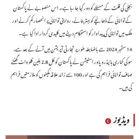
بجلی کی قلت کے مسئلے کو دور کیا جا رہا ہے۔ اس منصوبے نے پاکستان
کے توانائی کے ڈھانچے کو بہتر بنانے، روایتی توانائی پر انحصار کم کرنے اور
ملک میں توانائی کی پیداوار کو استحکام دینے میں کلیدی کردار ادا کیا ہے۔
14 ستمبر 2024 سے باضابطہ طور پر تجارتی آپریشن میں آنے کے بعد سے،
سوکی کناری ہائیڈرو پاور اسٹیشن نے پاکستان کو کل 2.8 بلین کلو واٹ گھنٹے
صاف توانائی فراہم کی ہے اور 100 سے زائد علاقہ مکینوں کو ملازمتیں فراہم
کی ہیں۔
ویڈیوز