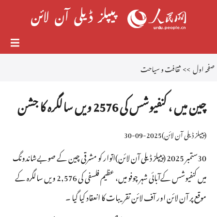
صفحہ اول
>>
ثقافت و سیاحت
چین میں ، کنفیوشس کی 2576 ویں سالگرہ کا جشن
(
پیپلز ڈیلی آن لائن
)
2025-09-30
30ستمبر 2025 (پیپلز ڈیلی آن لائن)اتوار کو مشرقی چین کے صوبےشاندونگ
میں کنفیوشس کےآبائی شہر چوفو میں، عظیم فلسفی کی 2,576 ویں سالگرہ کے
موقع پر آن لائن اور آف لائن تقریبات کا انعقاد کیا گیا ۔