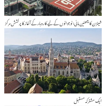
شینزن کا چھئین ہائی: نوجوانوں کے لیے کاروبار کے آغاز کا پرکشش مرکز
ایک مشترکہ مسقبل