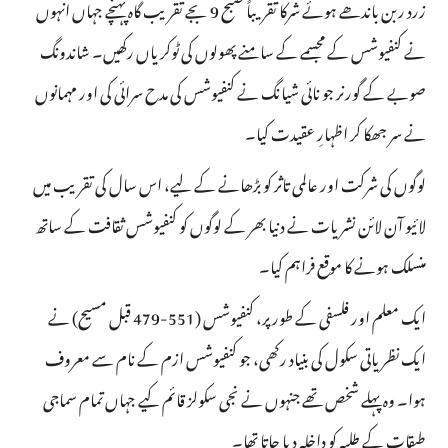
زرد ربن باندھے ہوئے شرکا تقریباً صبح 9 بجے تقریب گاہ پہنچے جہاں انہوں
نے کنفیوشس کے مجسمے کے سامنے پھولوں کی ٹوکریاں رکھیں۔ شاندونگ
صوبے کے گورنر جو نائی شیانگ نے کنفیوشس کی مدح سرائی کی اور مہمانوں
نے سر جھکا کر اظہارِ عقیدت کیا۔
لوگوں کی شرکت اور عالمی تاثر کو بڑھانے کے لیے، اس سال کی تقریب میں
لائیو آن لائن نشریات نے دنیا بھر کے لوگوں کو کنفیوشس ثقافت کے ساتھ
منسلک ہونے کا موقع فراہم کیا۔
ایک معلم اور فلسفی کے طور پر، کنفیوشس (551-479 قبل مسیح) نے
ایک نظریاتی سکول کی بنیاد رکھی، جو کنفیوشس ازم کے نام سے معروف
ہوا۔ وہ پہلے شخص تھے جنہوں نے نجی سکولز قائم کیے جہاں تمام سماجی
طبقات کے طلبہ کو داخلہ دیا جاتا تھا۔