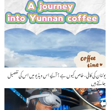
یوننان کی کافی ، خاص کیوں ہے ؟ آئیے اس ویڈیو میں اس کی تفصیل
جانتے ہیں