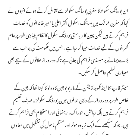
ان بورڈنگ سکولز کا مغربی بورڈنگ سکولز سے تقابل کرتے ہوئے انہوں نے
کہا کہ مغربی ممالک میں بورڈنگ اسکول اکثر اعلیٰ یا امیر خاندانوں کو خدمات
فراہم کرتے ہیں لیکن چین کا ریاستی بورڈنگ سکول کا نظام بنیادی طور پر عام
گھرانوں کے لیے خدمات مہیا کر رہا ہے ، جس میں حکومت کی جانب سے
بڑے پیمانے پر سبسڈی فراہم کی جاتی ہے تاکہ دور دراز علاقوں کے بچے بھی
معیاری تعلیم حاصل کر سکیں۔
سینٹر فار چائنا اینڈ گلوبلائزیشن کے ماریو یوجین کاوولو کا کہنا تھا کہ چین کے
خاص طور پر دور دراز کے دیہی علاقوں میں یہ بورڈنگ سکولز نہ صرف تعلیم
فراہم کرتے ہیں بلکہ رہائش، خوراک، رہنمائی اور استحکام بھی فراہم کرتے
ہیں، جو کہ سیکھنے کے ایک زیادہ موثر اور منظم ماحول کی تشکیل میں معاون