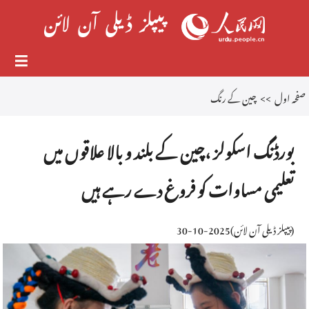
صفحہ اول
>>
چین کے رنگ
بورڈنگ اسکولز ،چین کے بلند و بالا علاقوں میں
تعلیمی مساوات کو فروغ دے رہے ہیں
(
پیپلز ڈیلی آن لائن
)
2025-10-30