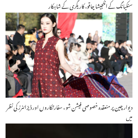
سنکیانگ کے انگجیشا چاقو، کاریگری کے شاہکار
دیوار چین پر منعقدہ خصوصی فیشن شو ، سفارتکاروں اور ڈیزائنرز کی نظر
میں