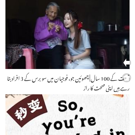
صحت کے 100 سال | چھوئین جو، فوجیان میں سو برس کے 3 افراد بتا
رہے ہیں اپنی صحت کا راز