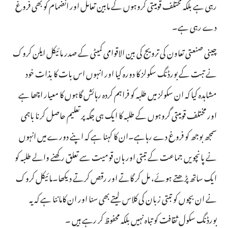
رہی ہے بلکہ مختلف قومیتی گروہوں کے مابین تعامل اور انضمام کو بھی فروغ
دے رہی ہے۔
چینی صنعتی تعاون کی ترویج کی بین الاقوامی کمیٹی کے صدر مائیکل ایلن کروک
نے تبت کے بورڈنگ سکولز کا دورہ کیا اور انہوں اس بات کا بذات خود
مشاہدہ کیا کہ ان سکولز میں طلبہ کو فراہم کردہ رہائش گاہوں کا معیار اچھا ہے
اور مختلف قومیتی گروہوں کے طلبہ کا ایک ہی جگہ پر تعلیم حاصل کرنا باہمی
سمجھ بوجھ کو فروغ دے رہاہے۔ان کا کہنا ہے کہ اپنے دورے میں انہوں
نے پانچویں جماعت کے تبتی اور ہان قومیت سے تعلق رکھنے والے طلبہ کو
ایک ساتھ پڑھتے ہوئے، مل کر گاتے اور رقص کرتے دیکھا۔مائیکل کروک
نے ان بچوں کو تبتی زبان کی کلاس لیتے بھی سنا اور ان کاماننا ہے کہ یہ
بورڈنگ سکول ثقافت کو تباہ نہیں بلکہ محفوظ کر رہے ہیں ۔