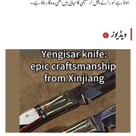
ہوتا ہے اور آگے چل کر تعلیمی کامیابی میں بھی مددگار بنتا ہے۔
ویڈیوز