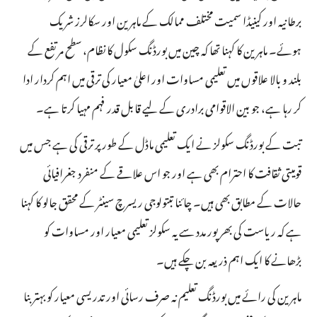
برطانیہ اور کینیڈا سمیت مختلف ممالک کے ماہرین اور سکالرز شریک
ہوئے۔ ماہرین کا کہنا تھا کہ چین میں بورڈنگ سکول کا نظام، سطح مرتفع کے
بلند و بالا علاقوں میں تعلیمی مساوات اور اعلیٰ معیار کی ترقی میں اہم کردار ادا
کر رہا ہے، جو بین الاقوامی برادری کے لیے قابل قدر فہم مہیا کرتا ہے۔
تبت کے بورڈنگ سکولز نے ایک تعلیمی ماڈل کے طور پر ترقی کی ہے جس میں
قومیتی ثقافت کا احترام بھی ہے اور جو اس علاقے کے منفرد جغرافیائی
حالات کے مطابق بھی ہیں۔ چائنا تبتولوجی ریسرچ سینٹر کے محقق جالو کا کہنا
ہے کہ ریاست کی بھرپور مدد سے یہ سکولز تعلیمی معیار اور مساوات کو
بڑھانے کا ایک اہم ذریعہ بن چکے ہیں۔
ماہرین کی رائے میں بورڈنگ تعلیم نہ صرف رسائی اور تدریسی معیار کو بہتر بنا