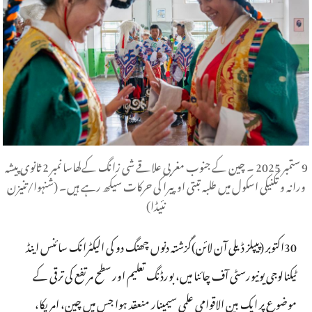
9 ستمبر 2025 ۔ چین کے جنوب مغربی علاقے شی زانگ کےلھاسا نمبر 2 ثانوی پیشہ
ورانہ و تکنیکی اسکول میں طلبہ تبتی اوپیرا کی حرکات سیکھ رہے ہیں۔ (شنہوا/تنیزن
نئیڈا)
30اکتوبر (پیپلز ڈیلی آن لائن)گزشتہ دنوں چھنگ دو کی الیکٹرانک سائنس اینڈ
ٹیکنالوجی یونیورسٹی آف چائنا میں، بورڈنگ تعلیم اور سطح مرتفع کی ترقی کے
موضوع پر ایک بین الاقوامی علمی سیمینار منعقد ہوا جس میں چین، امریکا،