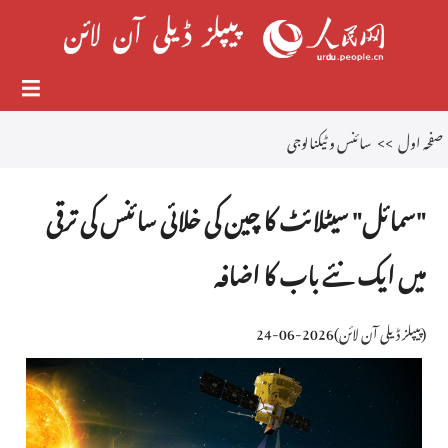
صفحہ اول
>>
سائنس و ٹیکنالوجی
"سمائل" سیٹلائٹ کا چین کی خلائی سائنس کی ترقی
میں ایک نئے باب کا اضافہ
(
پیپلز ڈیلی آن لائن
)
2026-06-24