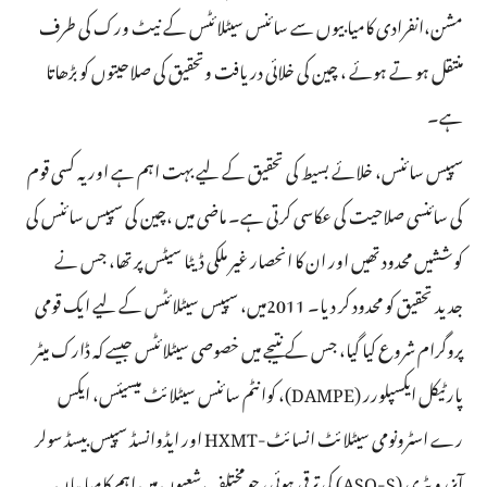
مشن،انفرادی کامیابیوں سے سائنس سیٹلائٹس کے نیٹ ورک کی طرف
منتقل ہو تے ہوئے ، چین کی خلائی دریافت وتحقیق کی صلاحیتوں کو بڑھاتا
ہے۔
سپیس سائنس، خلائے بسیط کی تحقیق کے لیے بہت اہم ہے اور یہ کسی قوم
کی سائنسی صلاحیت کی عکاسی کرتی ہے۔ ماضی میں ،چین کی سپیس سائنس کی
کوششیں محدود تھیں اور ان کا انحصار غیر ملکی ڈیٹا سیٹس پر تھا، جس نے
جدید تحقیق کو محدود کر دیا۔ 2011میں، سپیس سیٹلائٹس کے لیے ایک قومی
پروگرام شروع کیا گیا، جس کے نتیجے میں خصوصی سیٹلائٹس جیسے کہ ڈارک میٹر
پارٹیکل ایکسپلورر (DAMPE)، کوانٹم سائنس سیٹلائٹ میسیئس، ایکس
رے اسٹرونومی سیٹلائٹ انسائٹ-HXMT اور ایڈوانسڈ سپیس بیسڈ سولر
آبزرویٹری (ASO-S) کی ترقی ہوئی، جو مختلف شعبوں میں اہم کامیابیاں