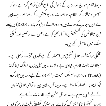
مربوط نظام سورج اور زمین کے ماحول کی جامع نگرانی فراہم کرتا ہے، جو کہ
سپیس وہیکلز کے انتظام، مواصلات اور نیویگیشن کے لیے اہم ہے۔چین
نے زمین-چاند کے علاقے میں دور دراز کے ریٹروگریڈ مدار (DRO) میں پہلے
تین سیٹلائٹس کی کنسٹیلیشن کا آغاز بھی کیا ہے، جس نے سائنسی اور تکنیکی
سنگ میل حاصل کیے ہیں۔
تکنیکی خود کفالت خلائی تحقیق میں اعتماد کے لیے کلیدی حیثیت رکھتی ہے۔
سیٹلائٹ پلیٹ فارم، بنیادی پے لوڈز، مدار میں ٹیلی میٹری، ٹریکنگ اینڈ کمانڈ
(TT&C) اور ڈیٹا پروسیسنگ سمیت ہر اہم جزو کے لیےملک میں تیار کردہ
ٹیکنالوجیز پر انحصار کیا جاتا ہے۔مزید برآں، چین بین الاقوامی خلا ئی تعاون
کے لیے بھی پرعزم ہے۔ سمائل مشن جیسے اقدامات کے ذریعے
چین،تحقیقی ڈیٹا کا اشتراک کرتا ہے اور مشترکہ تحقیقاتی پلیٹ فارم کو فروغ