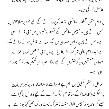
حاصل کر چکی ہیں۔
یہ تمام مشن مختلف سائنسی مقاصد کو پورا کرنے کے لیے منفرد صلاحیتوں پر
عمل کرتے ہیں ۔ سپیس سائنس کے مختلف شعبوں میں ترقی شاندار رہی
ہے، جس نے چین کو اس میدان میں ایک دیر سے شامل ہونے والے ملک
سے ایک اہم عالمی شراکت دار بنا دیا ہے۔ یہ ترقی مستقل طور پر خلائے
بسیط کی مستقبل کی کوششوں کے لیے درکار ضروری تکنیکی بنیاد کو مضبوط کر
رہی ہے۔
سمائل ،منظم تحقیق میں اہم ہے اور اسے ASO-S اور چائنیز میریڈین
پراجیکٹ (CMP) کے ساتھ ہم آہنگ کرنے کے لیے ڈیزائن کیا گیا ہے،
جسے گراؤنڈ بیسڈ سپیس انوائرمنٹ مانیٹرنگ نیٹ ورک بھی کہا جاتا ہے۔ یہ