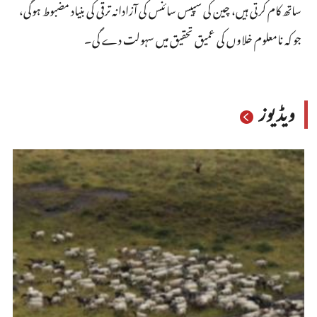
ساتھ کام کرتی ہیں، چین کی سپیس سائنس کی آزادانہ ترقی کی بنیاد مضبوط ہوگی،
جو کہ نامعلوم خلاوں کی عمیق تحقیق میں سہولت دے گی۔
ویڈیوز