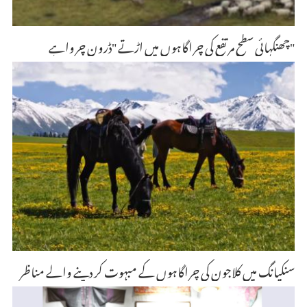
چھنگہائی سطح مرتفع کی چراگاہوں میں اڑتے "ڈرون چرواہے"
سنکیانگ میں کلاجون کی چراگاہوں کے مبہوت کر دینے والے مناظر