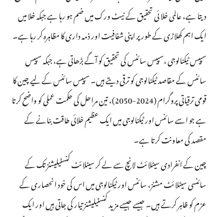
دیتا ہے، عالمی خلا ئی تحقیق کے نیٹ ورک میں ضم ہو رہا ہے جبکہ خلا میں
ایک اہم کھلاڑی کے طور پر اپنی شفافیت اور ذمہ داری کا مظاہرہ کر رہا ہے۔
سپیس ٹیکنالوجی ،سپیس سائنس کی تحقیق کو آگے بڑھاتی ہے، جبکہ سپیس
سائنس کے مقاصد ٹیکنالوجی کو ترقی دیتے ہیں۔ سپیس سائنس کے لیے چین کا
قومی ترقیاتی پروگرام (2024-2050)، تین مراحل کی حکمت عملی کو واضح کرتا
ہے جو اسے سائنس اور ٹیکنالوجی میں ایک عظیم خلائی طاقت بنانے کے
مقصد کی معاونت کرتا ہے۔
چین کے انفرادی سیٹلائٹ لانچ سے لے کر سیٹلائٹ کنسٹیلیشنز تک کے
سائنسی سیٹلائٹ مشنز، سائنس اور ٹیکنالوجی میں اس کی خود انحصاری کے
عزم کو ظاہر کرتے ہیں۔ جیسے جیسے مزید کنسٹیلیشنز تیار کی جاتی ہیں اور ایک