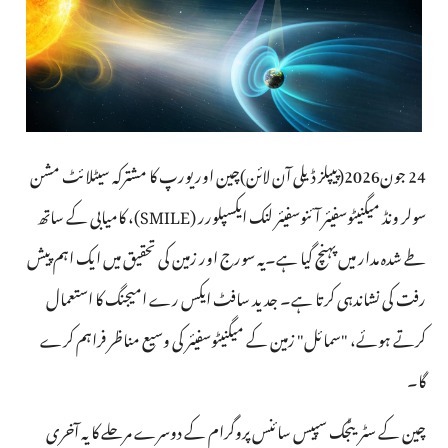
24 جون2026(پیپلز ڈیلی آن لائن)چین اور یورپ کا مشترکہ سیٹلائٹ مشن
سولر ونڈ میگنیٹوسفیئر آئنوسفیئر لنک ایکسپلورر (SMILE)، کامیابی کے ساتھ
طے شدہ مدار میں پہنچ گیا ہے۔یہ سورج اور زمین کی تحقیق میں ایک اہم پیش
رفت کی نشاندہی کرتا ہے۔ جدید سافٹ ایکس رے امیجنگ کا استعمال
کرتے ہوئے، "سمائل" زمین کے میگنیٹوسفیئر کی وسیع مناظر فراہم کرے
گا۔
چین کے سٹریٹجک سپیس سائنس پروگرام کے دوسرے مرحلے کا یہ آخری