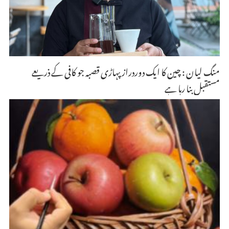
منگ لیان : چین کا ایک دوردراز پہاڑی قصبہ جو کافی کے ذریعے
مستقبل بنا رہا ہے