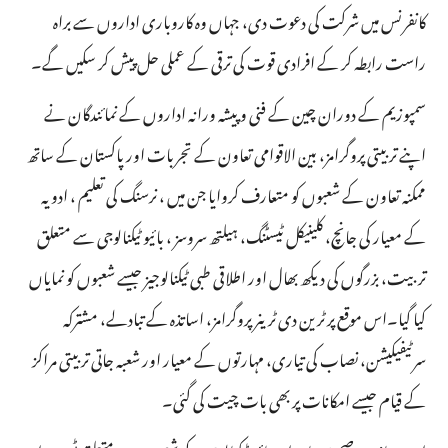
کانفرنس میں شرکت کی دعوت دی، جہاں وہ کاروباری اداروں سے براہ
راست رابطہ کر کے افرادی قوت کی ترقی کے عملی حل پیش کر سکیں گے۔
سمپوزیم کے دوران چین کے فنی و پیشہ ورانہ اداروں کے نمائندگان نے
اپنے تربیتی پروگرامز، بین الاقوامی تعاون کے تجربات اور پاکستان کے ساتھ
ممکنہ تعاون کے شعبوں کو متعارف کروایا جن میں ، نرسنگ کی تعلیم ، ادویہ
کے معیار کی جانچ، کلینیکل ٹیسٹنگ، ہیلتھ سروسز ، بائیو ٹیکنالوجی سے متعلق
تربیت، بزرگوں کی دیکھ بھال اور اطلاقی طبی ٹیکنالوجیز جیسے شعبوں کو نمایاں
کیا گیا۔اس موقع پر ٹرین دی ٹرینر پروگرامز، اساتذہ کے تبادلے، مشترکہ
سرٹیفیکیشن، نصاب کی تیاری، مہارتوں کے معیار اور شعبہ جاتی تربیتی مراکز
کے قیام جیسے امکانات پر بھی بات چیت کی گئی۔