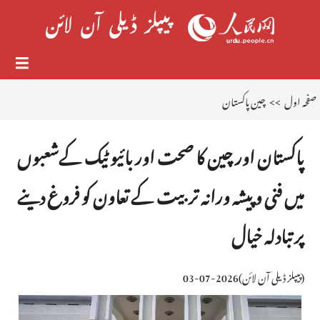
صفحہ اول
>>
چین پاکستان
پاکستان اور چین کا صحت اور بائیو ٹیک کےشعبوں
میں فنی و پیشہ ورانہ تربیت کے تعاون کو فروغ دینے
پر تبادلہ خیال
(
پیپلز ڈیلی آن لائن
)
2026-07-03