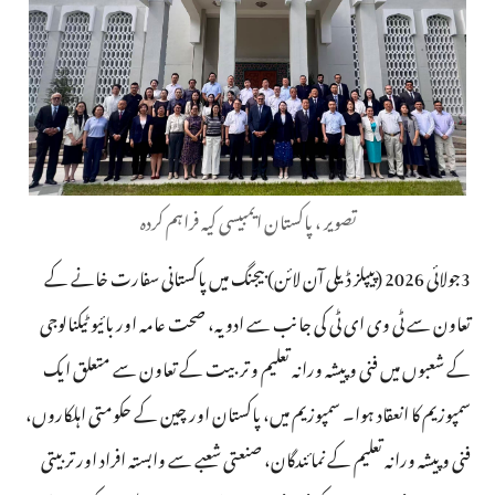
تصویر ، پاکستان ایمبیسی کیہ فراہم کردہ
3جولائی 2026 (پیپلز ڈیلی آن لائن) بیجنگ میں پاکستانی سفارت خانے کے
تعاون سے ٹی وی ای ٹی کی جانب سے ادویہ، صحت عامہ اور بائیو ٹیکنالوجی
کے شعبوں میں فنی و پیشہ ورانہ تعلیم و تربیت کے تعاون سے متعلق ایک
سمپوزیم کا انعقاد ہوا۔ سمپوزیم میں، پاکستان اور چین کے حکومتی اہلکاروں،
فنی و پیشہ ورانہ تعلیم کے نمائندگان، صنعتی شعبے سے وابستہ افراد اور تربیتی