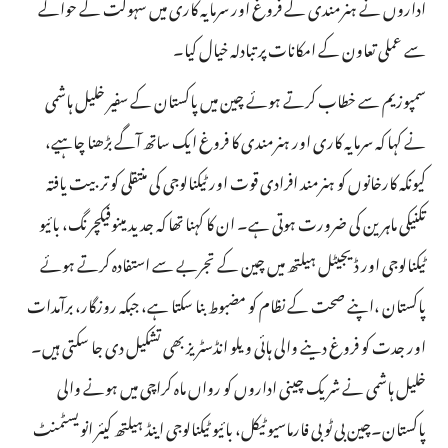
اداروں نے ہنرمندی کے فروغ اور سرمایہ کاری میں سہولت کے حوالے
سے عملی تعاون کے امکانات پر تبادلہ خیال کیا۔
سمپوزیم سے خطاب کرتے ہوئے چین میں پاکستان کے سفیر خلیل ہاشمی
نے کہا کہ سرمایہ کاری اور ہنرمندی کا فروغ ایک ساتھ آگے بڑھنا چاہیے،
کیونکہ کارخانوں کو ہنرمند افرادی قوت اور ٹیکنالوجی کی منتقلی کو تربیت یافتہ
تکنیکی ماہرین کی ضرورت ہوتی ہے۔ ان کا کہنا تھا کہ جدید مینوفیکچرنگ، بائیو
ٹیکنالوجی اور ڈیجیٹل ہیلتھ میں چین کے تجربے سے استفادہ کرتے ہوئے
پاکستان ،اپنے صحت کے نظام کو مضبوط بنا سکتا ہے، جبکہ روزگار، برآمدات
اور جدت کو فروغ دینے والی ہائی ویلو انڈسٹریز بھی تشکیل دی جا سکتی ہیں۔
خلیل ہاشمی نے شریک چینی اداروں کو رواں ماہ کراچی میں ہونے والی
پاکستان۔چین بی ٹو بی فارماسیوٹیکل، بائیو ٹیکنالوجی اینڈ ہیلتھ کیئر انویسٹمنٹ