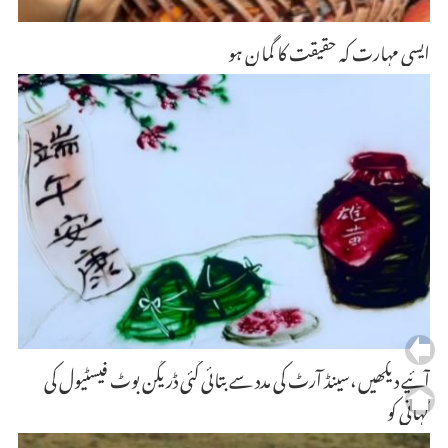
ایسی مہارت کہ حقیقت کا گمان ہو
آئیے دیکھیں ،سینڈ آرٹ کی مدد سے بتائی گئی ڈریگن بوٹ فیسٹیول کی
کہانی کو