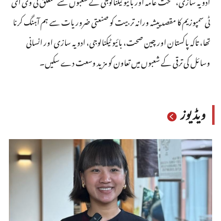
ادویہ سازی، صحت عامہ اور بائیو ٹیکنالوجی کے شعبوں سے متعلق ٹی وی ای
ٹی سمپوزیم کا مقصد پیشہ ورانہ تربیت کو صنعتی ضروریات سے ہم آہنگ کرنا
تھا، تاکہ پاکستان اور چین صحت، بائیو ٹیکنالوجی، ادویہ سازی اور انسانی
وسائل کی ترقی کے شعبوں میں تعاون کو مزید وسعت دے سکیں۔
ویڈیوز