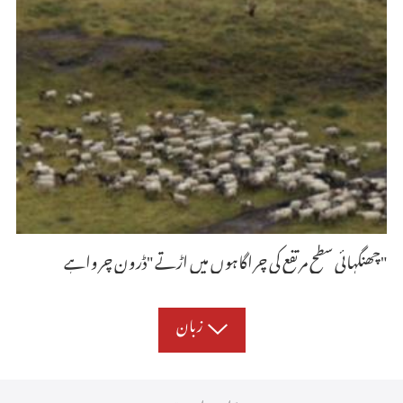
چھنگہائی سطح مرتفع کی چراگاہوں میں اڑتے "ڈرون چرواہے"
زبان
ہمارے بارے میں