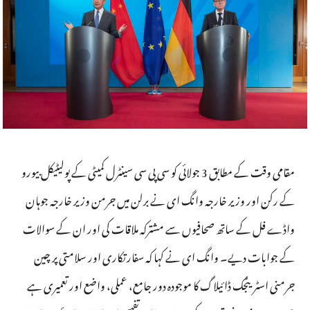
مقامی وقت کے مطابق 3 جولائی کو سی پی سی سینٹرل کمیٹی کے پولیٹیکل بیورو
کے رکن اور وزیر خارجہ وانگ ای نے برلن میں جرمن وزیر خارجہ جوہان
واڈے فل کے ساتھ صحافیوں سے مشترکہ ملاقات کی اور ان کے سوالات
کے جوابات دیے۔ وانگ ای نے کہا کہ سفارتکاری اور سلامتی پر چین
جرمنی اسٹریٹجک ڈائیلاگ کا موجودہ دور جامع، عملی، واضع اور تعمیری ہے