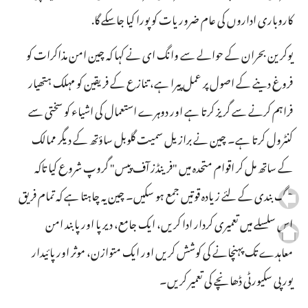
کاروباری اداروں کی عام ضروریات کو پورا کیا جاسکے گا.
یوکرین بحران کے حوالے سے وانگ ای نے کہا کہ چین امن مذاکرات کو
فروغ دینے کے اصول پر عمل پیرا ہے، تنازع کے فریقین کو مہلک ہتھیار
فراہم کرنے سے گریز کرتا ہے اور دوہرے استعمال کی اشیاء کو سختی سے
کنٹرول کرتا ہے۔ چین نے برازیل سمیت گلوبل ساؤتھ کے دیگر ممالک
کے ساتھ مل کر اقوام متحدہ میں "فرینڈز آف پیس" گروپ شروع کیا تاکہ
جنگ بندی کے لئے زیادہ قوتیں جمع ہو سکیں۔ چین یہ چاہتا ہے کہ تمام فریق
اس سلسلے میں تعمیری کردار ادا کریں، ایک جامع، دیرپا اور پابند امن
معاہدے تک پہنچانے کی کوشش کریں اور ایک متوازن، موثر اور پائیدار
یورپی سکیورٹی ڈھانچے کی تعمیر کریں۔