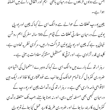
جس سے دونوں فریقوں کے درمیان باہمی تفہیم اور اتفاق رائے میں اضافہ
ہوا ہے۔
چین یورپ تعلقات کے حوالے سے وانگ ای نے کہا کہ چین اور یورپی
یونین کے درمیان سفارتی تعلقات کے قیام کے 50 سالہ سفر کی اہم روشن
خیالی یہ ہے کہ چین اور یورپی یونین شراکت دار ہیں، مرکزی نظریہ تعاون ہے،
کلیدی قدر آزادی ہے، اور ترقی کا مستقبل مشترکہ مفادات پر مبنی ہے۔
ریئر ارتھ کے بارے میں وانگ ای نے کہا کہ دوہرے استعمال کی اشیاء پر
ضروری کنٹرول کرنا تمام ممالک کی جانب سے خودمختاری کا نفاذ اور ایک بین
الاقوامی ذمہ داری بھی ہے۔ ریئر ارتھ کی برآمدات چین اور یورپ کے
درمیان کبھی بھی مسئلہ نہیں رہی، اور نہ ہونا چاہئے. جب تک متعلقہ برآمدی
کنٹرول پر کاربند رہا جائے اور ضروری طریقہ کار پر عمل کیا جائے تو یورپی