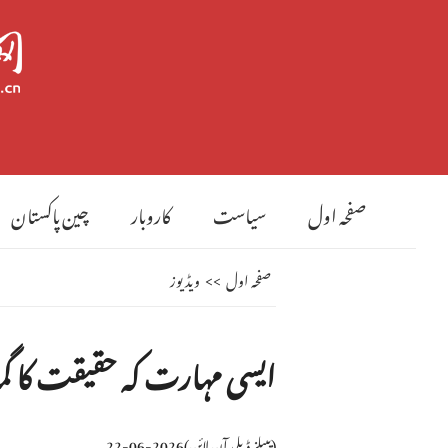
صفحہ اول
سیاست
کاروبار
چین پاکستان
صفحہ اول
>>
ویڈیوز
ایسی مہارت کہ حقیقت کا گم
(
پیپلز ڈیلی آن لائن
)
2026-06-22