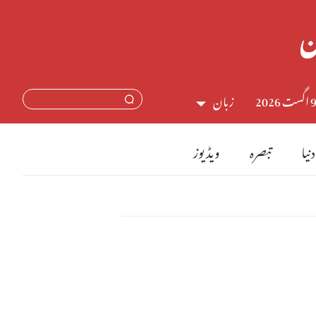
اگست 2026
زبان
中文简体
دنیا
تبصرہ
ویڈیوز
English
日本語
Français
Español
Русский