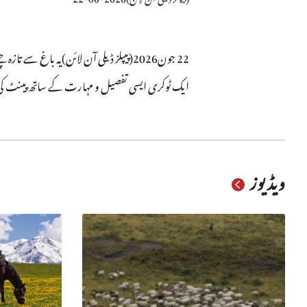
22 جون2026(پیپلز ڈیلی آن لائن)یہ با
ایک ٹوکری ایسی تفصیل و مہارت کے ساتھ پینٹ کی
ویڈیوز