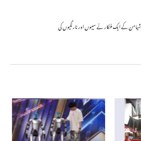
عربي
شہر شیامن کے ایک فنکار نے سیبوں اور نارنگیوں کی
한국어
Deutsch
Português
Kiswahili
Italiano
Қазақ тілі
ภาษาไทย
Bahasa Melayu