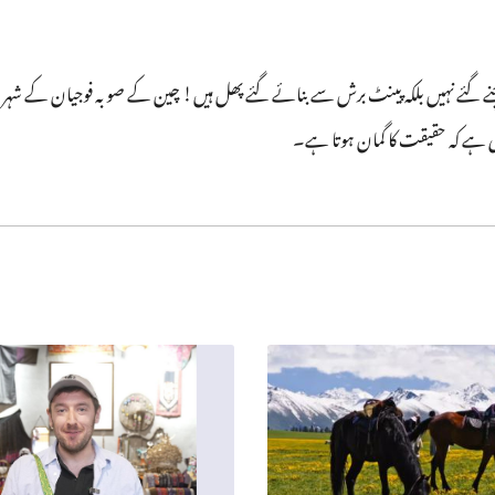
غ سے تازہ چنے گئے نہیں بلکہ پینٹ برش سے بنائے گئے پھل ہیں! چین کے صوبہ فوجیان کے 
 ہے کہ حقیقت کا گمان ہوتا ہے۔