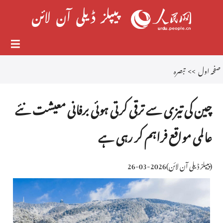
صفحہ اول
>>
تبصرہ
چین کی تیزی سے ترقی کرتی ہوئی برفانی معیشت نئے
عالمی مواقع فراہم کر رہی ہے
(
پیپلز ڈیلی آن لائن
)
2026-03-26