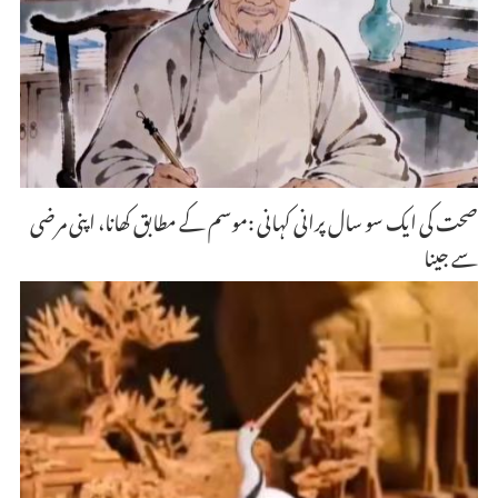
صحت کی ایک سو سال پرانی کہانی :موسم کے مطابق کھانا، اپنی مرضی
سے جینا