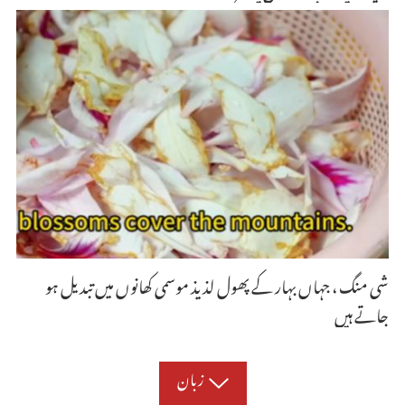
شی منگ ، جہاں بہار کے پھول لذیذ موسمی کھانوں میں تبدیل ہو
جاتے ہیں
زبان