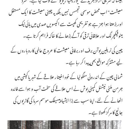
معیشت" اب محض موسمی تجسس نہیں بلکہ یہ چینی معیشت کا ایک مستقل
اور بڑھتا ہوا جز ہے جو تفریحی کھپت سے اکیسویں صدی میں ہائی ٹیک
مینوفیکچرنگ اور علاقائی ترقی کو آگے بڑھانے کا خاکہ فراہم کرتا ہے۔
چین کی ٹریلین یوآن برف اور برفانی معیشت کا عروج عالمی کاروباروں کے
لیے مشترکہ مواقع بھی پیدا کر رہا ہے۔
شمالی چین کے اندرونی منگولیا کے خود اخیتار علاقے کے شہر یاکیشی میں
جرمن ملٹی نیشنل کمپنی بوش نے اس علاقے کی سخت آب و ہوا سے فائدہ
اٹھانے کے لئے، اپنا سب سے بڑا ایشیا پیسیفک موسم سرما کی گاڑیوں کی
جانچ کا مرکز کھولا ہے۔