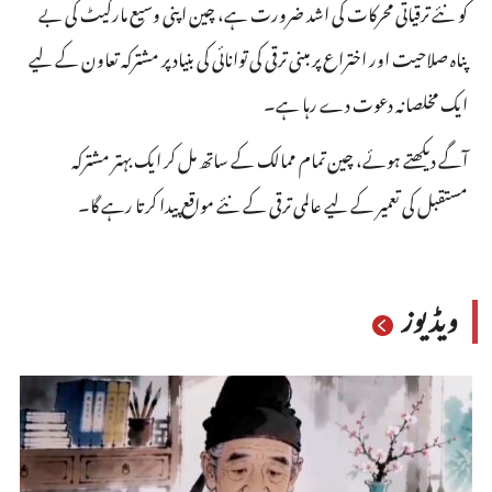
کو نئے ترقیاتی محرکات کی اشد ضرورت ہے، چین اپنی وسیع مارکیٹ کی بے
پناہ صلاحیت اور اختراع پر مبنی ترقی کی توانائی کی بنیاد پر مشترکہ تعاون کے لیے
ایک مخلصانہ دعوت دے رہا ہے۔
آگے دیکھتے ہوئے، چین تمام ممالک کے ساتھ مل کر ایک بہتر مشترکہ
مستقبل کی تعمیر کے لیے عالمی ترقی کے نئے مواقع پیدا کرتا رہے گا۔
ویڈیوز