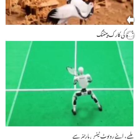
فوجو کی کارک پینٹنگ
ملیے ، اپنے روبوٹ ٹینس پارٹنر سے