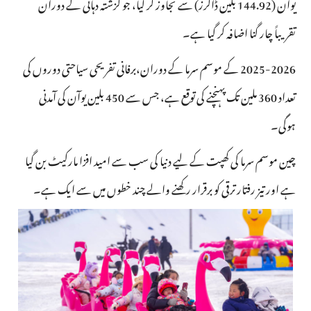
یوآن (144.92 بلین ڈالرز) سے تجاوز کر گیا، جو گزشتہ دہائی کے دوران
تقریباً چار گنا اضافہ کر گیا ہے۔
2025-2026 کے موسم سرما کے دوران،برفانی تفریحی سیاحتی دوروں کی
تعداد 360 ملین تک پہنچنے کی توقع ہے، جس سے 450 بلین یوآن کی آمدنی
ہوگی۔
چین موسم سرما کی کھپت کے لیے دنیا کی سب سے امید افزا مارکیٹ بن گیا
ہے اور تیز رفتار ترقی کو برقرار رکھنے والے چند خطوں میں سے ایک ہے۔