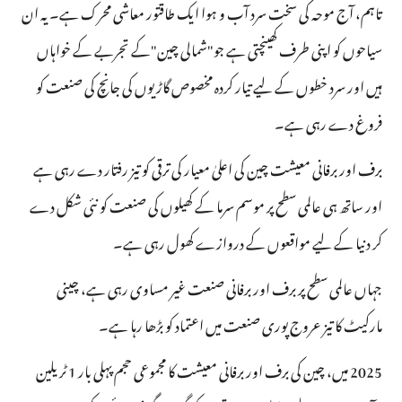
تاہم، آج موحہ کی سخت سرد آب و ہوا ایک طاقتور معاشی محرک ہے۔ یہ ان
سیاحوں کو اپنی طرف کھینچتی ہے جو"شمالی چین"کے تجربے کے خواہاں
ہیں اور سرد خطوں کے لیے تیار کردہ مخصوص گاڑیوں کی جانچ کی صنعت کو
فروغ دے رہی ہے۔
برف اور برفانی معیشت چین کی اعلیٰ معیار کی ترقی کو تیز رفتار دے رہی ہے
اور ساتھ ہی عالمی سطح پر موسم سرما کے کھیلوں کی صنعت کو نئی شکل دے
کر دنیا کے لیے مواقعوں کے دروازے کھول رہی ہے۔
جہاں عالمی سطح پر برف اور برفانی صنعت غیر مساوی رہی ہے، چینی
مارکیٹ کا تیز عروج پوری صنعت میں اعتماد کو بڑھا رہا ہے۔
2025 میں، چین کی برف اور برفانی معیشت کا مجموعی حجم پہلی بار 1 ٹریلین