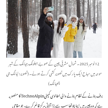
12 نومبر 2025۔ شمال مشرقی چین کے صوبے ہیلونگ جیانگ کے شہر
موحہ میں سیاح ایک پارک میں تصویر کشی کرتے ہوئے۔ (تصویر: لیانگ جی
چھیانگ)
برف بنانے کے نظام بنانے والی اطالوی کمپنیTechnoAlpin کا منصوبہ
ہے کہ وہ چین میں اپنا چوتھا سب سے بڑا آلاتی مرکز قائم کرے، جو مقامی