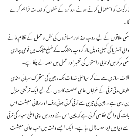
مارکیٹ کو استعمال کرتے ہوئے ارد گرد کے خطوں کو خدمات فراہم کرے
گا۔
سکی علاقوں کے لیے روپ ویز اور مسافروں کی نقل و حمل کے نظام بنانے
والی آسٹریا کی کمپنی ڈوپل مائر گروپ، بیجنگ کے ضلع ینچنگ میں قومی پہاڑی
سکی مرکز میں نو تنابی راستوں کی تعمیر اور عمل میں حصہ لے چکا ہے۔
آلات سازی سے لے کر سیاحتی خدمات تک، چین کی متحرک سرمائی منڈی
طویل مدتی ترقی کے خواہاں عالمی صنعت کاروں کے لیے ایک ترجیحی منزل
بن رہی ہے۔ چین کی تیزی سے ترقی کرتی ہوئی برف اور برفانی معیشت اس
بات کی واضح عکاسی کرتی ہے کہ چین اس نئے دور میں اپنی اعلیٰ معیار کی ترقی
سے دنیا میں اپنا حصہ ڈال رہا ہے۔ ایک ایسے وقت میں جب عالمی معیشت