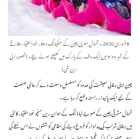
8 فروری 2026۔ شمال مغربی چین کے سنکیانگ ویغور خود اختیار علاقے
کے شہر ووسو میں ایک برف کے پارک میں کھیلتے ہوئے بچے۔ (تصویر/لی
رین شی)
چین اپنی برفانی معیشت کی حدود کو مسلسل وسعت دے کر عالمی صنعت
کے لیے ایک پائیدار راستہ وضع کر رہا ہے۔
شمال مشرقی چین کے صوبے لیاؤننگ کے ہوان رین منچو خود اختیار کانٹی
میں برفانی شراب کی پیداوار کو فروغ دینے کی مقامی کوششوں نے اس خطے کی
خاص صنعت کو ایک قیمتی "جامنی سونے"میں تبدیل کر دیا ہے۔