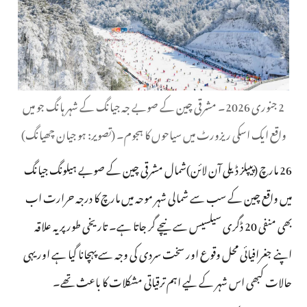
2 جنوری 2026۔ مشرقی چین کے صوبے جہ جیانگ کے شہر ہانگ جو میں
واقع ایک اسکی ریزورٹ میں سیاحوں کا ہجوم۔ (تصویر: ہو جیان چھیانگ)
26 مارچ (پیپلز ڈیلی آن لائن)شمال مشرقی چین کے صوبے ہیلونگ جیانگ
میں واقع چین کے سب سے شمالی شہر موحہ میں مارچ کا درجہ حرارت اب
بھی منفی 20 ڈگری سیلسیس سے نیچے گر جاتا ہے۔ تاریخی طور پر یہ علاقہ
اپنے جغرافیائی محل وقوع اور سخت سردی کی وجہ سے پہچانا گیا ہے اور یہی
حالات کبھی اس شہر کے لیے اہم ترقیاتی مشکلات کا باعث تھے۔