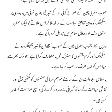
جنوب مغربی چین کے صوبے گوئی جو کے شہر لیو پھان شوئی میں، بلندی پر
اسکیئنگ کو دیہی ثقافتی سیاحت کے ساتھ ملا کر اس علاقے کو ایک منفرد
"جنوبی برف اور برفانی مقام"میں تبدیل کر دیا گیا ہے۔
دریں اثنا، جنوب مغربی چین کے صوبے سیچوان کا شہر چھینگ دو نے
اسکیئنگ اور گرم چشموں کا مشترکہ تجربہ متعارف کرایا ہے، جو ملک بھر سے
سیاحوں کو اپنی طرف راغب کر رہا ہے۔
یہ مقامی ایجادات دنیا کے سامنے موسم سرما کی صنعتوں کو تکنیکی ترقی اور
ثقافتی سیاحت کے ساتھ گہرائی سے مربوط کرنے کی وسیع صلاحیت کو ظاہر
کرتی ہیں۔
جیسا کہ امریکی آزاد جریدے "یوریشیا ریویو"نے نوٹ کیا ہے، "سرد