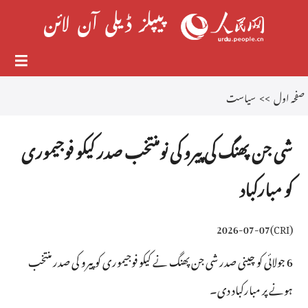
صفحہ اول
>>
سیاست
شی جن پھنگ کی پیرو کی نومنتخب صدر کیکو فوجیموری
کو مبارکباد
2026-07-07
)
CRI
(
6 جولائی کو چینی صدر شی جن پھنگ نے کیکو فوجیموری کو پیرو کی صدر منتخب
ہونے پر مبارکباد دی۔