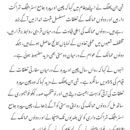
شی جن پھنگ نے اپنے پیغام میں کہا کہ چین اور پیرو جامع اسٹریٹجک شراکت
دار ہیں اور دونوں ممالک کے تعلقات مسلسل مثبت انداز میں آگے بڑھ
رہے ہیں۔ دونوں ممالک کی اعلیٰ قیادت کے درمیان قریبی روابط برقرار ہیں،
مختلف شعبوں میں عملی تعاون کے نمایاں نتائج حاصل ہوئے ہیں، جبکہ
دونوں ممالک کے عوام کے درمیان دوستی بھی مزید مضبوط ہوئی ہے۔
انہوں نے کہا کہ رواں سال چین اور پیرو کے درمیان سفارتی تعلقات کے
قیام کی 55ویں سالگرہ ہے۔ شی جن پھنگ نے مزید کہا کہ وہ چین۔پیرو
تعلقات کی ترقی کو بہت اہمیت دیتے ہیں اور نومنتخب صدر کیکو فوجیموری کے
ساتھ مل کر دونوں ممالک کی روایتی دوستی کو آگے بڑھانے، چین۔پیرو جامع
اسٹریٹجک شراکت داری کو نئی بلندیوں تک پہنچانے اور دونوں ممالک کے
عوام کو مزید فوائد پہنچانے کے لیے کام کرنے کے خواہاں ہیں۔