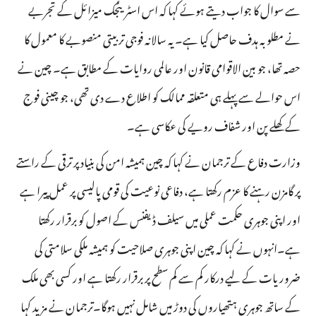
سے سوال کا جواب دیتے ہوئے کہا کہ اس اسٹریٹجک میزائل کے تجربے
نے مطلوبہ ہدف حاصل کیا ہے۔ یہ سالانہ فوجی تربیتی منصوبے کا معمول کا
حصہ تھا، جو بین الاقوامی قانون اور عالمی روایات کے مطابق ہے۔ چین نے
اس حوالے سے پہلے ہی متعلقہ ممالک کو اطلاع دے دی تھی، جو چینی فوج
کے کھلے پن اور شفاف رویے کی عکاسی ہے۔
وزارت دفاع کے ترجمان نے کہا کہ چین ہمیشہ امن کی بنیاد پر ترقی کے راستے
پر گامزن رہنے کا عزم رکھتا ہے، دفاعی نوعیت کی قومی پالیسی پر عمل پیرا ہے
اور اپنی جوہری حکمت عملی میں سیلف ڈیفنس کے اصول کو برقرار رکھتا
ہے۔انہوں نے کہا کہ چین اپنی جوہری صلاحیت کو ہمیشہ ملکی سلامتی کی
ضروریات کے لیے درکار کم سے کم سطح پر برقرار رکھتا ہے اور کسی بھی ملک
کے ساتھ جوہری ہتھیاروں کی دوڑ میں شامل نہیں ہوگا۔ترجمان نے مزید کہا