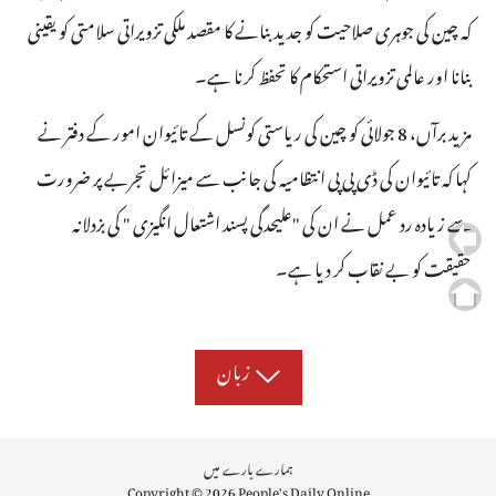
کہ چین کی جوہری صلاحیت کو جدید بنانے کا مقصد ملکی تزویراتی سلامتی کو یقینی
بنانا اور عالمی تزویراتی استحکام کا تحفظ کرنا ہے۔
مزید برآں، 8 جولائی کو چین کی ریاستی کونسل کے تائیوان امور کے دفتر نے
کہا کہ تائیوان کی ڈی پی پی انتظامیہ کی جانب سے میزائل تجربے پر ضرورت
سے زیادہ رد عمل نے ان کی "علیحدگی پسند اشتعال انگیزی " کی بزدلانہ
حقیقت کو بے نقاب کر دیا ہے۔
زبان
ہمارے بارے میں
Copyright © 2026 People's Daily Online