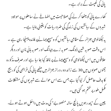
پانی کی کھپت کے برابر ہے۔
کھارے پانی کو میٹھا کر نے کی صلاحیت میں اضافے نے ساحلوں پر موجود
شہروں کے رہائشیوں کی زندگی کی ضروریات کو یقینی بنایا ہے۔
یہ ٹیکنالوجی جزائر کے مقامی رہائشیوں کو وسیع پیمانےپر فائدہ پہنچا رہی ہے ۔
اس وقت صوبہ شین ڈونگ، صوبہ زے جیانگ اور صوبہ ہائی نان اور دیگر
علاقوں میں اس ٹیکنالوجی کو وسیع پیمانے پر نافذ کیا جا رہا ہے اور صرف مذکورہ
تینوں صوبوں میں 30 سے زائد دور دراز جزائر میں میٹھے پانی کی فراہمی کی کوریج
کا ہدف حاصل کر لیا گیا ہے جس سے اس حوالے سے شہریوں کی مشکلات
مکمل طور پر ختم ہو گئی ہیں۔
چین کے "پندرہویں پانچ سالہ منصوبے" کی مدت میں داخل ہوتے ہوئے،