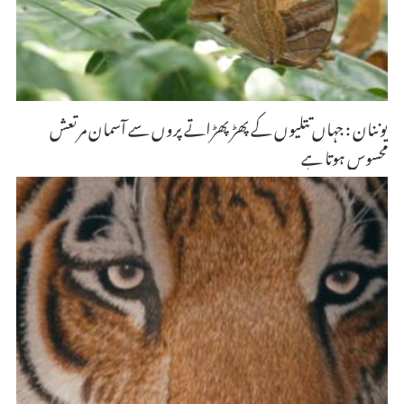
یوننان : جہاں تتلیوں کے پھڑپھڑاتے پروں سے آسمان مرتعش
محسوس ہوتا ہے