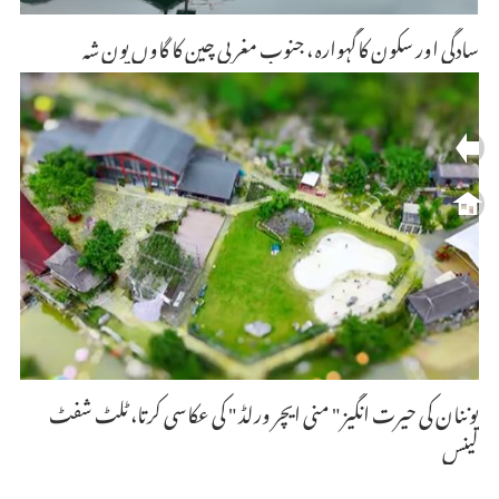
سادگی اور سکون کاگہوارہ ، جنوب مغربی چین کا گاوں یون شہ
یوننان کی حیرت انگیز " منی ایچر ورلڈ " کی عکاسی کرتا، ٹلٹ شفٹ
لینس