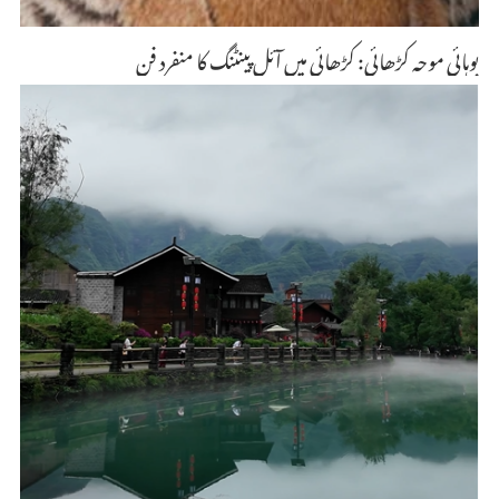
بوہائی موحہ کڑھائی: کڑھائی میں آئل پینٹنگ کا منفرد فن