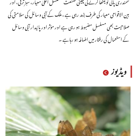
سمندری پانی کو میٹھا کرنےکی چینی صنعت مسلسل اعلیٰ معیار، سبز ترقی، اور
بین الاقوامی معیار کی طرف بڑھ رہی ہے ، ملک کے آبی وسائل کی سلامتی کی
صلاحیت بھی مسلسل مضبوط ہو رہی ہے اور مؤثر اور پائیدار آبی وسائل
کے استعمال کی رفتار میں اضافہ ہو رہاہے ۔
ویڈیوز