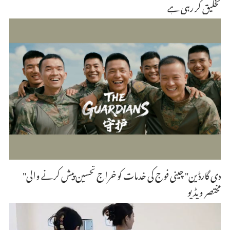
تخلیق کر رہی ہے
"دی گارڈین" چینی فوج کی خدمات کو خراج تحسین پیش کرنے والی
مختصر ویڈیو