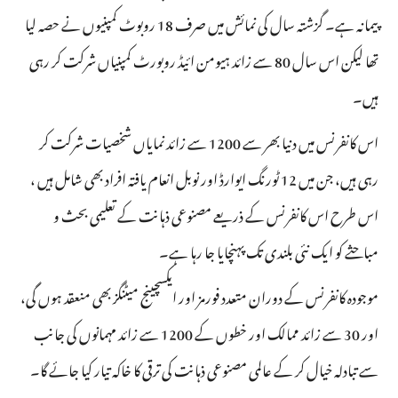
پیمانہ ہے۔ گزشتہ سال کی نمائش میں صرف 18 روبوٹ کمپنیوں نے حصہ لیا
تھا لیکن اس سال 80 سے زائد ہیومن ائیڈ روبورٹ کمپنیاں شرکت کر رہی
ہیں۔
اس کانفرنس میں دنیا بھر سے 1200 سے زائد نمایاں شخصیات شرکت کر
رہی ہیں، جن میں 12 ٹورنگ ایوارڈ اور نوبل انعام یافتہ افراد بھی شامل ہیں ،
اس طرح اس کانفرنس کے ذریعے مصنوعی ذہانت کے تعلیمی بحث و
مباحثے کو ایک نئی بلندی تک پہنچایا جا رہا ہے۔
موجودہ کانفرنس کے دوران متعدد فورمز اور ایکسچینج میٹنگز بھی منعقد ہوں گی،
اور 30 سے زائد ممالک اور خطوں کے 1200 سے زائد مہمانوں کی جانب
سے تبادلہ خیال کر کے عالمی مصنوعی ذہانت کی ترقی کا خاکہ تیار کیا جائے گا۔