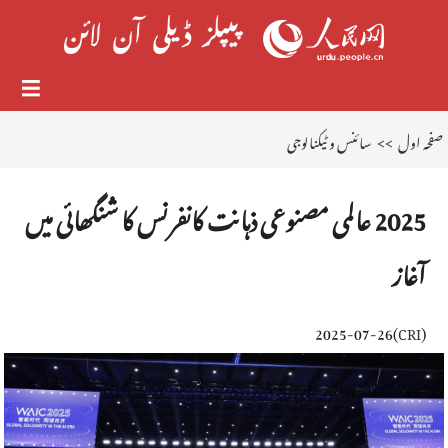
صفحہ اول
>>
سائنس و ٹیکنالوجی
2025 عالمی مصنوعی ذہانت کانفرنس کا شنگھائی میں
آغاز
2025-07-26
)
CRI
(