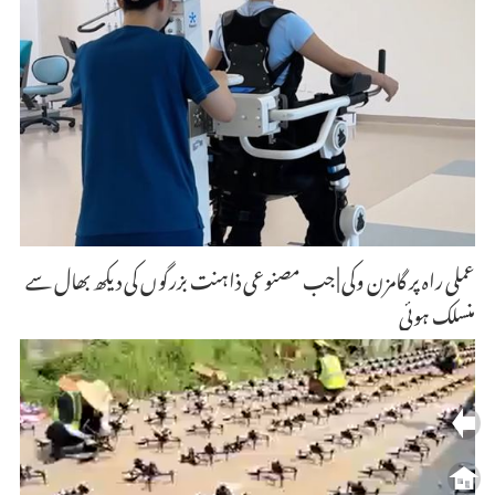
عملی راہ پر گامزن وکی | جب مصنوعی ذاہنت بزرگوں کی دیکھ بھال سے
منسلک ہوئی