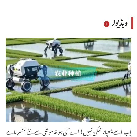
ویڈیوز
اب اسے چھپانا ممکن نہیں! اے آئی جو خاموشی سے نئے منظر نامے