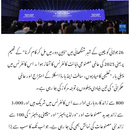
26جولائی کو چین کے شہر شنگھائی میں "ذہین دور میں مل کر کام کرنا" کے تھیم
پر مبنی 2025 کی عالمی مصنوعی ذہانت کانفرنس کا آغاز ہوا ۔ اس کانفرنس میں
پہلی بار "تعلیمی کامیابیوں، سافٹ اینڈ ہارڈ اسکلز کے امتزاج اور عالمی
حکمرانی" کی تین بنیادی پہلووں پر توجہ مرکوز کی جا رہی ہے۔
800 سے زائد کاروباری ادارے اس کانفرنس میں شریک ہیں اور 3،000
سے زائد جدید مصنوعات اور "ورلڈ پریمیئر" اور "چینی پریمیئر " کی 100 سے
زائد نئی مصنوعات کی نمائش بھی کی جا رہی ہے، جو اب تک کا سب سے بڑا