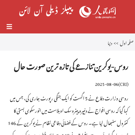
صفحہ اول
>>
دنیا
روس-یوکرین تنازعے کی تازہ ترین صورت حال
2025-08-06
)
CRI
(
روسی وزارت دفاع نے 5 اگست کو ایک جنگی رپورٹ جاری کی، جس میں
کہا گیا کہ روسی افواج نے دنیپروپیٹروسک اوبلاست میں انورسکوی بستی کا
کنٹرول سنبھال لیا ہے۔ روس کے فضائی دفاعی نظام نے یوکرین کے 146
ڈرون مار گرائے۔ روسی افواج نے 140 سے زائد خطوں میں یوکرین کے