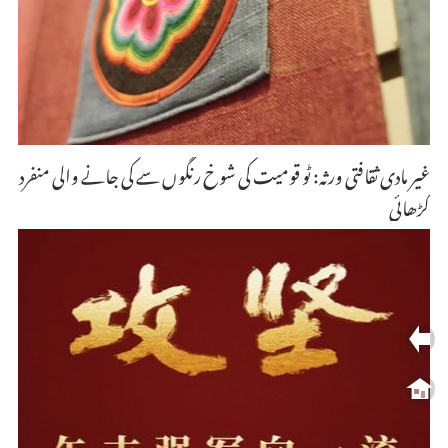
غیر مادی ثقافتی ورثہ: ٹو قومیت کی شوخ رنگوں سے کی جانے والی منفرد
کڑھائی