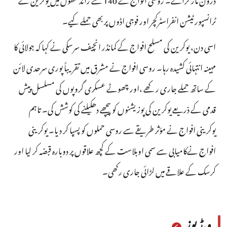
ٹرانسپورٹیشن انفراسٹرکچر اور فوجی اڈوں پر بھی حملے کیے۔
اسی دن، یوکرین کی مسلح افواج کے کمانڈر انچیف سرسکی نے کہا کہ جولائی کا
مہینہ انتہائی کشیدہ رہا۔ روسی افواج نے مشرق میں تقریباً پوری سرحدی لائن
کے ساتھ حملے جاری رکھے ،اور چھوٹے عسکری گروپوں کی مسلسل پیش
قدمی کے ذریعے یوکرین کی پوزیشنوں کو پیچھے دھکیلنے کی کوشش کی۔ تاہم
یوکرینی افواج نے مؤثر طریقے سے روسی حملوں کو پسپا کر دیا۔ یوکرینی
افواج نےکامیابی سے سمی اوبلاست کے کچھ علاقوں پر دوبارہ قبضہ کر لیا اور
کرسک کے علاقے میں لڑائی جاری رکھی۔
ویڈیوز