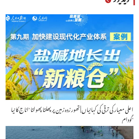
اعلی معیار کی ترقی کی کہانیاں | تھور زدہ زمین پر پھلتا پھولتا 'اناج کا نیا
گودام'