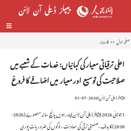
صفحہ اول
>>
کاروبار
اعلی ترقیاتی معیار کی کہانیاں: خدمات کے شعبے میں
صلاحیت کی توسیع اور معیار میں اضافے کا فروغ
(
پیپلز ڈیلی آن لائن
)
2026-07-03
3جولائی 2026 (پیپلز ڈیلی آن لائن)پندرہویں پانچ سالہ منصوبے (2026-
2030) کا ہدف ،صنعتی ترقی کی معاونت ، لوگوں کی ضروریات پوری