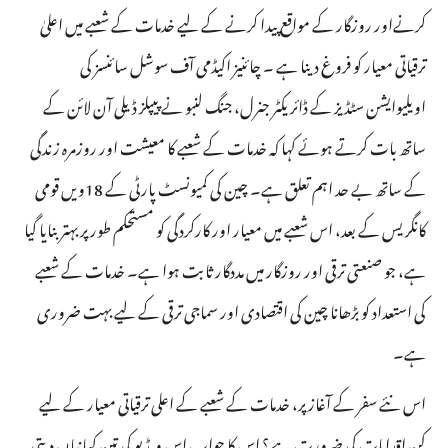
کرنےاور روزگار کے مواقع پیدا کرنے کے لیے خدمات کے شعبے میں اعلیٰ
ترقیاتی معیار کو فروغ دینا ہے ۔ چائنیز اکیڈمی آف سوشل سائنسز کی
اویلیوایشن سٹڈیز کے ڈائریکٹر جنرل، جنگ لنبو نے پیپلز ڈیلی آن لائن کے
ساتھ بات کرتے ہوئے کہا کہ خدمات کے شعبے کا معیشت اور روزمرہ زندگی
کے ساتھ بے حد اہم تعلق ہے۔ چین کی کمیونسٹ پارٹی کے 18ویں قومی
کانگریس کے بعد، اس شعبے میں معیار اور کارکردگی کو مستحکم طور پر بہتر بنایا گیا
ہے، جو صنعتی ترقی اور روزگار میں مددگار ثابت ہوا ہے۔ خدمات کے شعبے
کی استعداد کو بڑھانا چین کی اقتصادی اور سماجی ترقی کے لیے بہت ضروری
ہے۔
اس نئے سفر کے آغاز پر، خدمات کے شعبے کے اعلی ترقیاتی معیار کے لیے
کن اقدامات کی ضرورت ہے؟ اس کا جواب اس ویڈیو کی تین کہانیاں دیتی