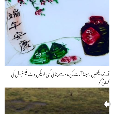
آئیے دیکھیں ،سینڈ آرٹ کی مدد سے بتائی گئی ڈریگن بوٹ فیسٹیول کی
کہانی کو