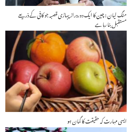
منگ لیان : چین کا ایک دوردراز پہاڑی قصبہ جو کافی کے ذریعے
مستقبل بنا رہا ہے
ایسی مہارت کہ حقیقت کا گمان ہو