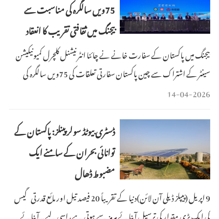
75ویں سالگرہ کی مناسبت سے
بیجنگ میں ثقافتی تقریب کا انعقاد
بیجنگ میں پاکستان کے سفارت خانے نے چائنا انٹرنیشنل کلچرل کمیونیکیشن
سینٹر کے اشتراک سے چین پاکستان سفارتی تعلقات کی 75ویں سالگرہ کی
مناسبت سے ایک خصوصی ثقافتی تقریب کا اہتمام کیا۔
14-04-2026
ڈسٹری بیوٹڈ سولر پینلز: پاکستان کے
توانائی بحران کے سامنے ایک
مضبوط ڈھال
9 اپریل (پیپلز ڈیلی آن لائن)دنیا کے تقریباً 20 فیصد تیل اور مائع قدرتی گیس
کی ایک بڑی مقدار کی ترسیل آبنائے ہرمز سے ہوتی ہے، اسی لیے یہ آبنائے