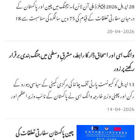
20 اپریل 2026 (پیپلز ڈیلی آن لائن)۔ بیجنگ میں چین اور پاکستان کے
درمیان سفارتی تعلقات کے قیام کی 75 ویں سالگرہ کی مناسبت سے 18
اپریل کو پاکستانی سفارتخانے نے، بیجنگ پیس گارڈن میوزیم اور آئی بی آئی
20-04-2026
گولیان گوفان کے اشتراک سے پاکستانی وژوئل آرٹسٹ نازیہ اکرم کی
تصویری نمائش کا انعقاد کیا ۔ "شیڈوز آف بیل
وانگ ای اور اسحاق ڈار کا رابطہ، مشرقِ وسطیٰ میں جنگ بندی برقرار
رکھنے پر زور
13 اپریل کو کمیونسٹ پارٹی آف چائنا کی مرکزی کمیٹی کے سیاسی بیورو کے
رکن اور چینی وزیرِ خارجہ وانگ ای نے پاکستان کے نائب وزیرِ اعظم اور
وزیرِ خارجہ اسحاق ڈار سے ٹیلیفون پر گفتگو کی۔
14-04-2026
چین پاکستان سفارتی تعلقات کی