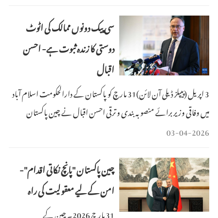
تبادلہ خیال کرنے کے لیے چین کا دورہ کیا۔ چین اور پاکستان نے مشترکہ طور
پر پانچ نکاتی اقدام پیش کیا ہے:
سی پیک دونوں ممالک کی اٹوٹ
دوستی کا زندہ ثبوت ہے- احسن
اقبال
3 اپریل (پیپلز ڈیلی آن لائن)31 مارچ کو پاکستان کے دارالحکومت اسلام آباد
میں وفاقی وزیر برائے منصوبہ بندی و ترقی احسن اقبال نے چین پاکستان
اقتصادی راہداری (سی پیک) کے بہترین ملازمین کی سالانہ ایوارڈ تقریب سے
03-04-2026
خطاب کیا۔
چین پاکستان "پانچ نکاتی اقدام"-
امن کے لیے معقولیت کی راہ
31 مارچ 2026۔ چین کے