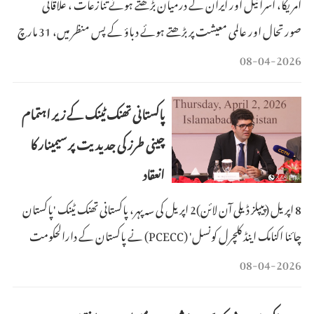
امریکا، اسرائیل اور ایران کے درمیان بڑھتے ہوئے تنازعات ، علاقائی
صورتحال اور عالمی معیشت پر بڑھتے ہوئے دباؤ کے پس منظر میں، 31 مارچ
کو بیجنگ میں ، چین اور پاکستان نے مشترکہ طور پر " خلیج اور مشرق وسطیٰ میں
08-04-2026
امن و استحکام کی بحالی کے لیے" چین- پاکستان پانچ نکاتی اقدام " جاری
کیا۔ اس انیشئیٹو میں جارحا
پاکستانی تھنک ٹینک کے زیر اہتمام
چینی طرز کی جدیدیت پر سیمینار کا
انعقاد
8 اپریل (پیپلز ڈیلی آن لائن)2 اپریل کی سہ پہر، پاکستانی تھنک ٹینک 'پاکستان
چائنا اکنامک اینڈ کلچرل کونسل' (PCECC) نے پاکستان کے دارالحکومت
اسلام آباد میں "چینی طرز کی جدیدیت: کمیونسٹ پارٹی آف چائنا کی قیادت،
08-04-2026
شاندار وژن اور مشترکہ مستقبل کا حامل معاشرہ" کے موضوع پر ایک سیمینار
کا انعقاد کیا۔ چین اور