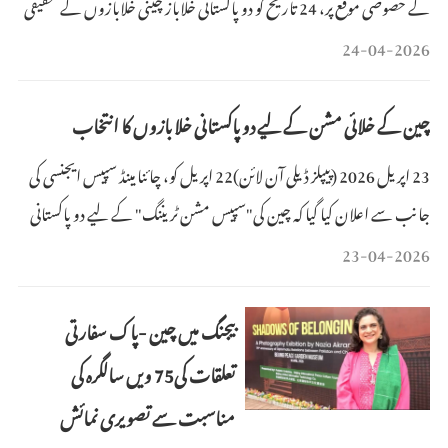
کے خصوصی موقع پر، 24 تاریخ کو دو پاکستانی خلاباز چینی خلابازوں کے تحقیقی
وتربیتی مرکز میں داخل ہوئے، جہاں انہوں نے چینی خلابازوں کے ساتھ شانہ
24-04-2026
بشانہ تربیت میں حصہ لیا۔
چین کے خلائی مشن کے لیے دو پاکستانی خلا بازوں کا انتخاب
23 اپریل 2026 (پیپلز ڈیلی آن لائن)22 اپریل کو، چائنا مینڈ سپیس ایجنسی کی
جانب سے اعلان کیا گیا کہ چین کی"سپیس مشن ٹریننگ" کے لیے دو پاکستانی
شہریوں کو پہلے غیر ملکی خلا باز کے طور پر منتخب کیا گیا ہے۔یہ ملک کی خلائی
23-04-2026
صنعت کی تاریخ میں ایک اہم سنگ میل ہے۔
بیجنگ میں چین -پاک سفارتی
تعلقات کی75 ویں سالگرہ کی
مناسبت سے تصویری نمائش