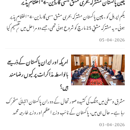
چین پاکستان مشترکہ بحری مشق "سی گارڈین-4" اختتام پذیر
یکم اپریل کو ، چین پاکستان مشترکہ بحری مشق "سی گارڈین-4" اختتام پذیر
ہوئی۔ یہ مشترکہ مشق 25 مارچ کو شروع ہوئی تھی، جسے دو مراحل میں تقسیم کیا
گیا تھا: پورٹ شور ایکسچینج اور میری ٹائم مشترکہ مشقیں ۔پورٹ شور ایکسچینج
05-04-2026
مرحلہ کراچی بندرگاہ پر منعقد ہوا، جہاں دونوں ممالک کے بحری اہلکاروں نے
ایک دوسرے کے ج
امریکہ اور ایران پاکستان کے ذریعے
بالواسطہ مذاکرات پر کیوں رضامند
ہیں؟
مشرق وسطیٰ میں جنگ کی کشیدہ صورتحال کے دوران پاکستان انتہائی متحرک
رہا ہے۔ حال ہی میں، پاکستان کے نائب وزیر اعظم اور وزیر خارجہ محمد
اسحاق ڈار نے خلیجی خطے اور مشرق وسطیٰ کی صورتحال پر چینی حکام سے
03-04-2026