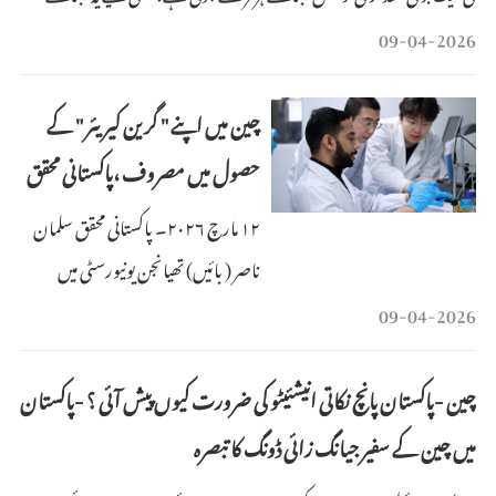
عالمی منڈیوں کے ساتھ ساتھ عام لوگوں کی زندگیوں پر بھی گہرے اثرات
09-04-2026
مرتب کرتی ہے۔ ایندھن کی شدید قلت، قیمتوں میں اضافے اور حکومتی بجٹ
میں کمی نے کئی ممالک کو سخ
چین میں اپنے " گرین کیریئر " کے
حصول میں مصروف ،پاکستانی محقق
۱۲ مارچ ۲۰۲۶۔ پاکستانی محقق سلمان
ناصر ( بائیں) تھیانجن یونیورسٹی میں
تجربات کر رہے ہیں۔(شنہوا - لیو رون
09-04-2026
جی)
چین -پاکستان پانچ نکاتی انیشئیٹو کی ضرورت کیوں پیش آئی ؟ -پاکستان
میں چین کے سفیر جیانگ زائی ڈونگ کا تبصرہ