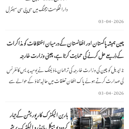
دارالحکومت بیجنگ میں سی پی سی سینٹرل
کمیٹی کے سیاسی بیورو کے رکن اورچینی
03-04-2026
وزیر خارجہ وانگ ای، پاکستان کے
نائب وزیر اعظم اور وزیر خارجہ محمد
چین ہمیشہ پاکستان اور افغانستان کے درمیان اختلافات کو مذاکرات
اسحاق ڈار کے ساتھ مذاکرات کر تے
کے ذریعے حل کرنے کی حمایت کرتا ہے، چینی وزارت خارجہ
ہوئے۔ (تصویر: شِنہوا)
2 اپریل کو چین کی وزارت خارجہ کی ترجمان ماؤ نینگ نے یومیہ پریس کانفرنس
کی صدارت کرتے ہوئے پاک افغان تعلقات میں حالیہ تناؤ کے حوالے سے
کہا کہ پاکستان اور افغانستان دونوں چین کے پڑوسی ہیں، اور چین ہمیشہ اس
03-04-2026
بات کی حمایت کرتا ہے کہ دونوں ممالک بات چیت اور مذاکرات کے ذریعے
اپنے اختلافات کو مناسب طور پر
ہاربن الیکٹرک کارپوریشن کے تیار
کردہ دیو ہیکل ہائیڈرو الیکٹرک پریشر