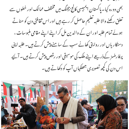
بھی دورہ کیا۔پاکستان ایمبیسی کالج بیجنگ میں مختلف ممالک اور خطوں سے
تعلق رکھنے والا طلبہ تعلیم حاصل کر رہے ہیں اور اس ثقافتی دن کو مناتے
ہوئے تمام طلبہ اور ان کے والدین مل کر اپنے اپنے مقامی ملبوسات ،
دستکاریاں اور روایتی کھانے سب کے سامنے پیش کرتے ہیں۔ طلبہ اپنی
پرفارمنسز کےذریعے اپنے ملک کی موسیقی اور رقص پیش کرتے ہیں۔ آئیے
اس دن کی کچھ تصویری جھلکیاں آپ کو دکھاتے ہیں۔