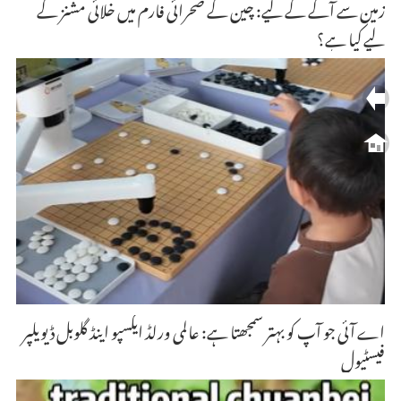
زمین سے آگے کے لیے: چین کے صحرائی فارم میں خلائی مشنز کے
لیے کیا ہے؟
اے آئی جو آپ کو بہتر سمجھتا ہے: عالمی ورلڈ ایکسپو اینڈ گلوبل ڈیویلپر
فیسٹیول