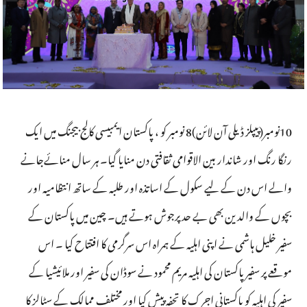
10نومبر(پیپلز ڈیلی آن لائن)8 نومبر کو ، پاکستان ایمبیسی کالج بیجنگ میں ایک
رنگا رنگ اور شاندار بین الاقوامی ثقافتی دن منایا گیا۔ ہر سال منائےجانے
والے اس دن کے لیے سکول کے اساتذہ اور طلبہ کے ساتھ انتظامیہ اور
بچوں کے والدین بھی بے حد پرجوش ہوتے ہیں۔ چین میں پاکستان کے
سفیر خلیل ہاشمی نے اپنی اہلیہ کے ہمراہ اس سرگرمی کا افتتاح کیا ۔ اس
موقعے پر سفیر پاکستان کی اہلیہ مریم محمود نے سوڈان کی سفیر اور ملائیشیا کے
سفیر کی اہلیہ کو پاکستانی اجرک کا تحفہ پیش کیا اور مختلف ممالک کے سٹالز کا