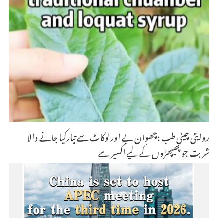
روایتی چینی طب :چھوان بے اور لوکاٹ سے تیارکیا جانے والا
شربت جو پھیپھڑوں کے لیے اکسیر ہے