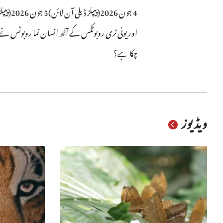
اور یونی ٹری روبوٹکس کے آٹھ انسان نما روبوٹس نے ایس
چکا ہے؟
ویڈیوز