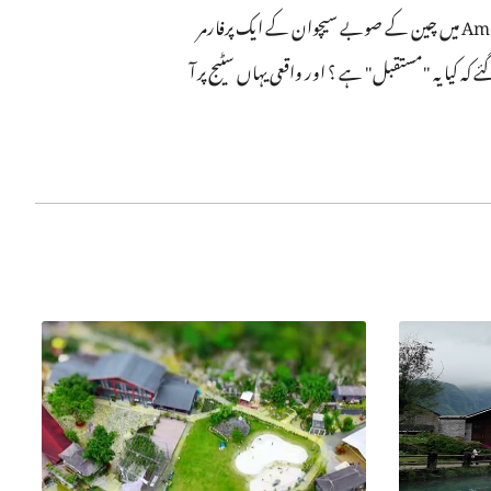
4 جون 2026(پیپلز ڈیلی آن لائن)5 جون 2026(پیپلز ڈیلی آن لائن)2 جون کو، امریکا کے مقبول ترین ٹیلنٹ شو ، America's Got Talent میں چین کے صوبے سیچوان کے ایک پرفارمر
Ελληνικά
 کہ کیا یہ "مستقبل" ہے ؟ اور واقعی یہاں سٹیج پر آ
Tiếng Việt
اردو
हिन्दी