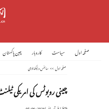
صفحہ اول
سیاست
کاروبار
چین پاکستان
صفحہ اول
>>
سائنس و ٹیکنالوجی
چینی روبوٹس کی امریکی ٹیلنٹ
(
پیپلز ڈیلی آن لائن
)
2026-06-05