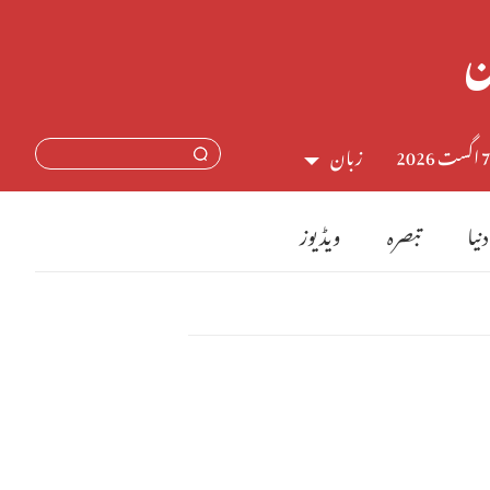
اگست 2026
زبان
中文简体
دنیا
تبصرہ
ویڈیوز
English
日本語
Français
Español
Русский