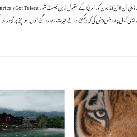
ی کمال پرفارمنس پیش کی کہ دیکھنے والے حیرت زدہ رہ گئے اور یہ سوچنے پر مجبور ہوگئے