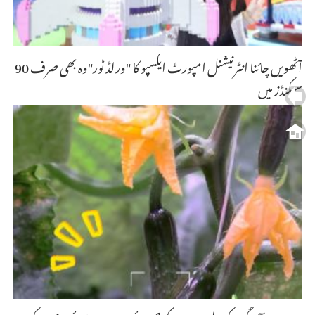
آٹھویں چائنا انٹرنیشنل امپورٹ ایکسپو کا "ورلڈ ٹور"وہ بھی صرف 90
سیکنڈز میں