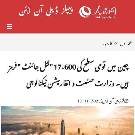
صفحہ اول
>>
کاروبار
چین میں قومی سطح کی 17،600 "لٹل جائنٹ " فرمز
ہیں۔ وزارت صنعت و انفارمیشن ٹیکنالوجی
(
پیپلز ڈیلی آن لائن
)
2025-11-13