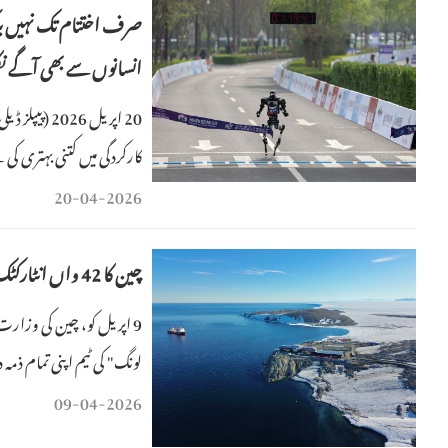
صرف اختتام تک نہیں ب
انسانوں سے بھی آگے ن
20 اپریل 26
کارکردگی میں کتنی بہتری کی
ٹاؤن ہاف میراتھن پر۔
20-04-2026
چین کا 42 واں انٹارکٹک مشن اپنی کامیاب تکمیل کے بعد وطن واپس پہنچ گیا
لونگ" کی ٹیم اپنی تمام ذمہ
09-04-2026
زیادہ کا