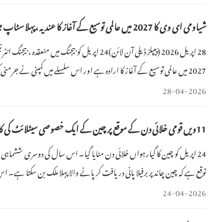
شیاومی ای وی کا 2027 میں عالمی توسیع کے آغاز کا عندیہ ،پہلا سٹاپ جرمنی
28 اپریل 2026 (پیپلز ڈیلی آن لائن)24 اپریل کو بیج
2027 میں عالمی توسیع کے آغاز کا ارادہ ہے اور اس سلسلے میں کمپنی نے جرم
"ص
28-04-2026
11ویں قومی خلائی دن کے موقع پر چین کے ایک خصوصی سیٹلائٹ کی کامیاب لانچنگ
توقع ہے کہ چین چاند پر برفیلا پانی دریافت کر پانے والا پہلا ملک بن سکتا ہے۔
24-04-2026