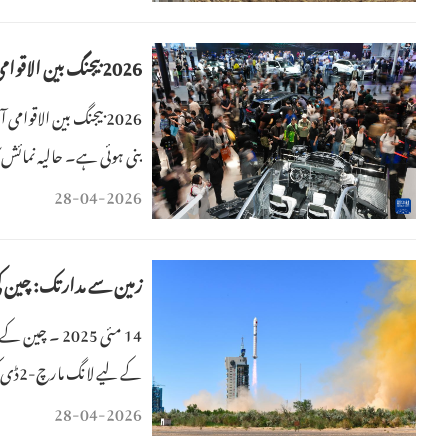
2026 بیجنگ بین الاقوامی آٹو موٹیو نمائش کا انعقاد
2026 بیجنگ بین الاقوا
گئی ہے۔اس ایونٹ میں 1400 سے زائد گاڑیاں نمائش کے لیے پیش کی گئی ہیں، جن میں 181 نئی لانچ ش
28-04-2026
زمین سے مدار تک: چین کی
14 مئی 2025 
کے لیے لانگ مارچ-2ڈی کیریئر راکٹ کی روانگی کا منظر ۔ (شنہوا- وانگ جیانگ بو)
28-04-2026