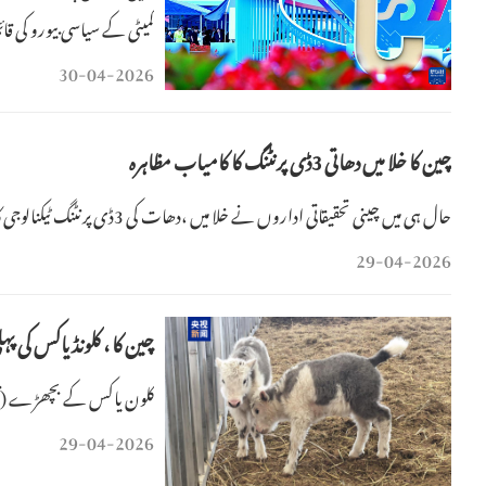
کمیٹی کے سیاسی بیورو کی 
تقریب میں شرکت کی اور ک
30-04-2026
چین کا خلا میں دھاتی 3ڈی پرنٹنگ کا کامیاب مظاہرہ
حال ہی میں چینی تحقیقاتی اداروں نے خلا میں ،دھات کی 3ڈی پرنٹنگ ٹیکنالوجی کا کامیاب مظاہرہ کیا۔
29-04-2026
چین کا ، کلونڈ یاکس کی 
کلون یاکس کے بچھڑے (تص
29-04-2026