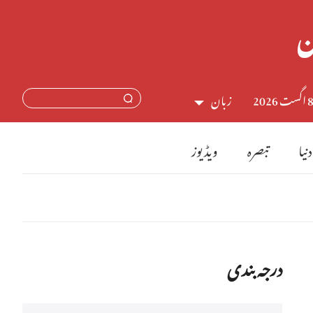
اگست 2026
زبان
中文简体
دنیا
تبصرہ
ویڈیوز
English
日本語
Français
درجہ بندی
Español
Русский