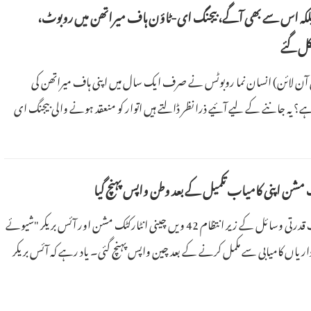
لکہ اس سے بھی آگے، بیجنگ ای-ٹاؤن ہاف میراتھن میں روبوٹ،
کل گئے
20 (پیپلز ڈیلی آن لائن) انسان نما روبوٹس نے صرف ایک سال میں اپنی ہاف میراتھن کی
 ہے؟ یہ جاننے کے لیے آئیے ذرا نظر ڈالتے ہیں اتوار کو منعقد ہونے والی بیجنگ ای
9 اپریل کو، چین کی وزارت قدرتی وسائل کے زیر انتظام 42 ویں چینی انٹارکٹک مشن اور آئس بریکر "شیوئے
 داریاں کامیابی سے مکمل کرنے کے بعد چین واپس پہنچ گئی۔ یاد رہے کہ آئس بریکر
"شیوئے لونگ" نومبر 2025 کو شنگھائی سے روانہ ہوا اور اس نے 160 دنوں میں 34,000 ناٹیکل میل سے