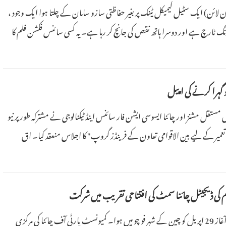
لز ڈیلی آن لائن) ایک سٹیل کیمیکل ٹینک پر بغیر حفاظتی سازو سامان کے چلتا ہوا ایک وجود ،
 ٹارچ ہے اور دوسرا ہاتھ نقص کی جانچ کر رہا ہے۔ یہ کسی سائنس فکشن فلم کا
ر خطر صنعتی سرگرمیوں میں جدید "ایمباڈیڈ اے آئی " کی ترقی کا عملی منظر ہے۔
 گہرا کرنے کی اپیل
مبیا کے اقوام متحدہ میں مستقل مشنز اور چائنا ایسوسی ایشن فار سائنس اینڈ ٹیکنالوجی نے مشترکہ طور پر نیو
تعمیر کے لیے بین الاقوامی تعاون کے فرینڈز گروپ" کا اجلاس منعقد کیا۔ اق
کی ڈیجیٹل چائنا سمٹ کی افتتاحی تقریب میں شرکت
نویں ڈیجیٹل چائنا سمٹ کا آغاز 29 اپریل کو چین کے شہر فو چو میں ہوا۔ کمیونسٹ پارٹی آف چائنا کی مرکزی