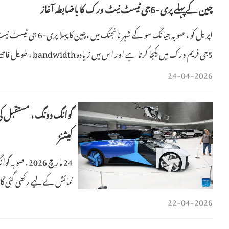
چین کےپہلے پری-6جی ٹیسٹ نیٹ ورک کا باضابطہ آغاز
5جی فریم ورک میں ی
ہیں۔
24-04-2026
گوانگ دونگ ، مستقبل کی 
کیشنز
نمائش کے لیے رکھی گئی گاڑی
22-04-2026