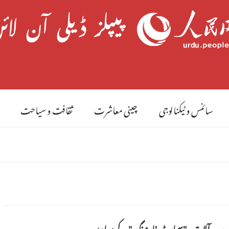
8 
سائنس و ٹیکنالوجی
چینی معاشرت
ثقافت و سیاحت
 اور جدید آلات ، "سمارٹ فارمنگ" کے معاون