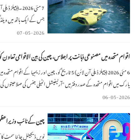
7 مئی 2026۔(پیپ
جس کے ایک ہاتھ میں ویلڈنگ
منظر نہیں بلکہ یہ چین کی پ
07-05-2026
اقوام متحدہ میں مصنوعی ذہانت پر اجلاس، چین کی بین الاقوامی تعاون کو
6 مئی 2026 (پیپلز ڈیلی آن لائن) 5 تاریخ کو، چین اور زی
یارک میں اقوام متحدہ کے صدر دفتر میں "آرٹیفیشل انٹیلی جنس کی صلاحیتوں کی 
06-05-2026
چین کے نائب وزیراعظم 