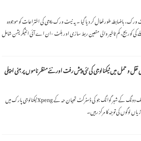
اپریل کو ، صوبہ جیانگ سو کے شہر نانجنگ میں ،چین کا پہلا پری-6 جی ٹیسٹ نیٹ ورک، باضابطہ طور فعال کر دیا گیا ۔ یہ نیٹ ورک 6جی کی اختراعات کو موجودہ
کجا کرتا ہے اور اس میں زیادہ bandwidth ، طویل فاصلے کی کوریج، کم تاخیر والی متعین ربط سازی اور بلٹ -ان اے آئی انٹیگریشن شامل
نقل و حمل میں ٹیکنالوجی کی نئی پیش رفت اور نئےمنظر ناموں پر مبنی ایپلی
24 مارچ 2026 . صوبہ گوانگ دونگ کے شہر گوانگ جو کی ڈسٹرکٹ تھیان حہ کے Xpeng ٹیکنالوجی پارک میں
اں لوگوں کی توجہ کا مرکز رہیں۔