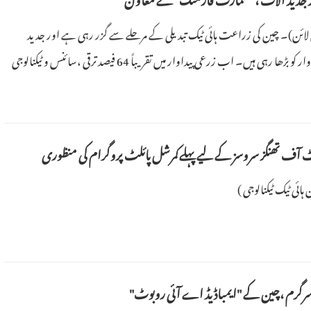
لز ڈیلی آن لائن)۔ چین کی زراعت ہائی ٹیک تبدیلی کے مرحلے سے گزر رہی ہے اور جدید
اختراعات کارکردگی اور پیداوار کو بڑھا رہی ہیں۔ اب زرعی پیداوار میں تقریباً 64 فیصد ترقی ،سائنس و ٹیکنالوجی
دید، ٹیکنالوجی پر مبنی زراعت کی طرف ایک اہم تبدیلی کی نشاندہی کرتی ہے۔چین م
ٹ آف تھنگز سروسز کے لیے پہلےکمرشل پائلٹ پروگرام کی منظوری
ہائی ٹیک ٹیکنالوجی )
 سرگرم ،چین کے "ایمباڈیڈ اے آئی روبوٹ"