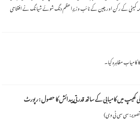
قائمہ کمیٹی کے رکن اور چین کے نائب وزیرِاعظم دنگ شوئے شیانگ نے افتتاحی
لیدی خطاب کیا۔
پہلی کھیپ میں کامیابی کے ساتھ قدرتی پیدائش کا حصول : رپورٹ
ویر: سی سی ٹی وی)