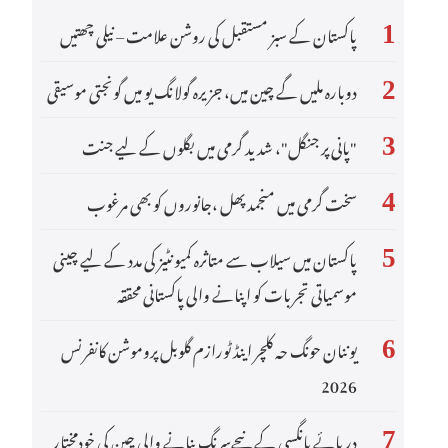
پاکستان کے سبز مستقبل کی روشن علامت – نیلی چھتیں
1
عربي
دوبارہ ملیں گے چین میں، جزیرہ گولانگ یو میں گونجتی موسیقی
한국어
2
Deutsch
"پانی پر جنگل"، شدید گرمی میں بگلوں کے لیے جنت
3
Português
سخت گرمی میں منجمد پھل ،جانوروں کو بھی مرغوب
4
Kiswahili
پاکستان میں سیلاب سے متاثرہ کمیونٹیز کی مدد کے لیے چینی
5
Italiano
موسمیاتی تجربات کو اپنانے والی پاکستانی محققہ
Қазақ тілі
یوننان حونگ حہ کلچر اینڈ ٹورازم گلوبل پروموشن کانفرنس
6
2026
ภาษาไทย
دریائے یانگسی کے نیچےسرنگ بنانے والی چین کی خودمختار
Bahasa Melayu
7