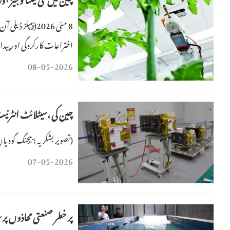
8 مئی 2026(پیپ
میں ترقی کی بدولت ہے جو ج
08-05-2026
چین کی ،سیٹلائٹ انٹرنی
(تصویر بشکریہ : بیجنگ گودیان 
07-05-2026
پر خطر صنعتی محاذوں پر