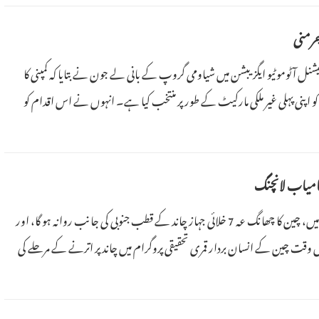
نگ میں منعقدہ ، بیجنگ انٹرنیشنل آٹوموٹیو ایگزیبشن میں شیاومی گروپ کے بانی لے جون نے بتایا کہ کمپنی کا
نی کو اپنی پہلی غیر ملکی مارکیٹ کے طور پر منتخب کیا ہے۔ انہوں نے اس اقدام کو
24 اپریل کو چین کا گیارہواں خلائی دن منایا گیا۔ اس سال کی دوسری ششماہی میں، چین کا چھانگ عہ 7 خلائی جہاز چاند کے قطب جنوبی کی جانب روانہ ہو گا، اور
 اس وقت چین کے انسان بردار قمری تحقیقی پروگرام میں چاند پر اترنے کے مرحلے کی