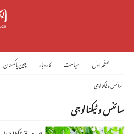
صفحہ اول
سیاست
کاروبار
چین پاکستان
سائنس و ٹیکنالوجی
سائنس و ٹیکنالوجی
چین میں نئی ٹیکنالوجیز