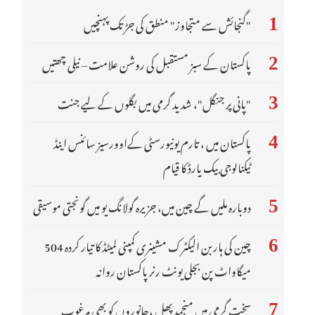
"گنجائش سے متجاوز" منطق کی جڑ تک پہنچیں
1
عربي
پاکستان کے سبز مستقبل کی روشن علامت – نیلی چھتیں
한국어
2
Deutsch
"پانی پر جنگل"، شدید گرمی میں بگلوں کے لیے جنت
3
Português
پاکستان میں ، تارم یونیورسٹی کےاوورسیز سائنس اینڈ
4
ٹیکنالوجی بیک یارڈ کا قیام
Kiswahili
Italiano
دوبارہ ملیں گے چین میں، جزیرہ گولانگ یو میں گونجتی موسیقی
5
Қазақ тілі
چین کی ہاربن الیکٹرک مشینری کمپنی لمیٹڈ کا تیار کردہ 504
6
میگاواٹ پن بجلی یونٹ رنر پاکستان روانہ
ภาษาไทย
سخت گرمی میں منجمد پھل ،جانوروں کو بھی مرغوب
Bahasa Melayu
7