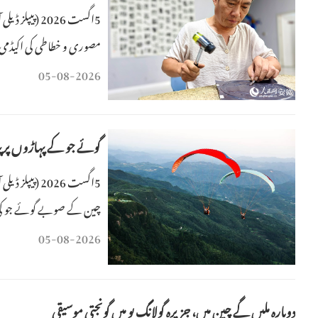
5اگست 2026 (
آنکھیں شوق اور توجہ کی ح
05-08-2026
گوئے جو کے پہاڑوں پر پ
5اگست 2026 
چین کے صوبے گوئے جو کی حوا
پیشہ ور پائلٹس کے ساتھ پ
05-08-2026
دوبارہ ملیں گے چین میں، جزیرہ گولانگ یو میں گونجتی موسیقی