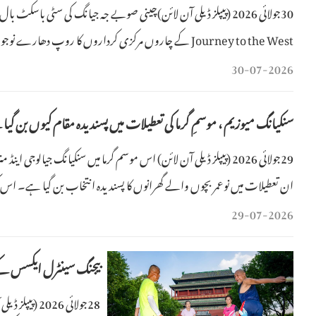
30جولائی 2026 (پیپلز ڈیلی آن لائن)چینی صوبے جہ جیانگ کی سٹی ب
Journey to the West کے چاروں مرکزی کرداروں کا روپ دھارے نوجوانوں نے شاندار slam dunks کے ذریعے حاضرین کو خوب محظوظ کیا۔
30-07-2026
سنکیانگ میوزیم ، موسمِ گرما کی تعطیلات میں پسندیدہ مقام کیوں بن گیا
ان تعطیلات میں نوعمر بچوں والے گھرانوں کا پسندیدہ انتخاب بن گیا ہے۔ اس کی بڑی وجہ عجائ
29-07-2026
بیجنگ سینٹرل ایکسس کے