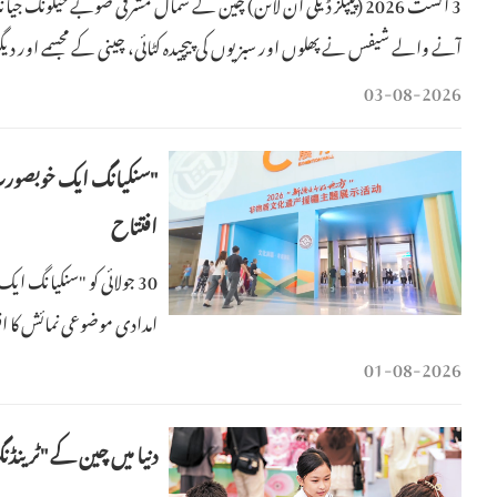
3 اگست 2026 (پیپلز ڈیلی آن لائن) چین کے شمال مشرقی صوبے حیلونگ
آنے والے شیفس نے پھلوں اور سبزیوں کی پیچیدہ کٹائی، چینی کے مجسمے اور دیگ
03-08-2026
افتتاح
امدادی موضوعی نمائش کا ا
01-08-2026
دنیا میں چین کے "ٹرینڈن