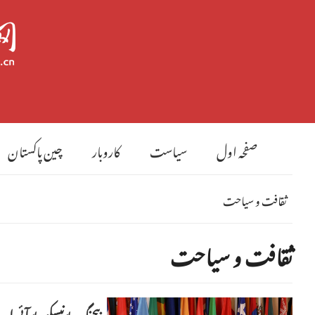
صفحہ اول
سیاست
کاروبار
چین پاکستان
ثقافت و سیاحت
ثقافت و سیاحت
بیجنگ، یونیسکو -یو آئی اے ورل