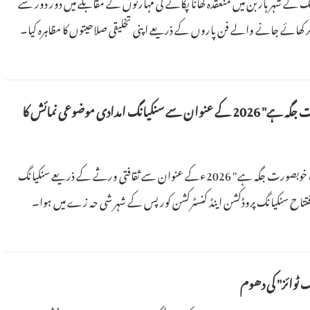
 جیانگ کے شہر ہاربن میں منعقدہ کھانا پکانے کی مہارتوں کے مقابلے میں دور دور سے
ر کھائے جانے والے فن پاروں کے ذریعے اپنی تخلیقی صلاحیتوں کا مظاہرہ کیا۔
"سنکیانگ ایک خوبصورت جگہ ہے" 2026 کے عنوان سے سنکیانگ امدادی موضوعی نمائش کا
30 جولائی کو "سنکیانگ ایک خوبصورت جگہ ہے" 2026ءکے عنوان سے ثقافتی ورثے کے ذریعے سنکیانگ
فتتاح سنکیانگ پروڈکشن اینڈ کنسٹرکشن کورپس کے شہر شی حہ زے میں ہوا۔
گ ٹوائز" کی دھوم