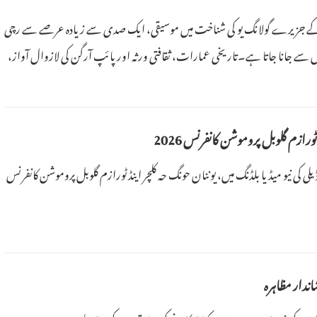
 شیامن کے جزیرے گولانگ یو کی شناخت میں موسیقی، ایک صدی سے زیادہ عرصے سے رچی
وں سے جانا جاتا ہے۔تاریخی عمارات، ثقافتی ورثہ اور پائپ آرگن کی لازوال آواز،
ٹورازم گلوبل پروموشن کانفرنس 2026
پلز ڈیلی کی نیو میڈیا بلڈنگ میں، یوننان حونگ حہ کلچر اینڈ ٹورازم گلوبل پروموشن کانفرنس
ندار مظاہرہ