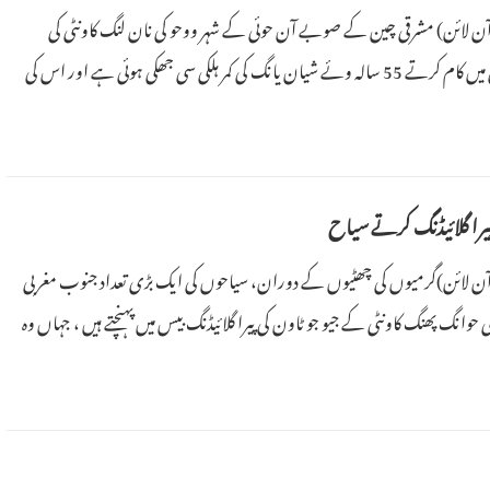
پیپلز ڈیلی آن لائن) مشرقی چین کے صوبے آن حوئی کے شہر ووحو کی نان لنگ کاونٹی کی
مصوری و خطاطی کی اکیڈمی میں کام کرتے 55 سالہ وئے شیان یانگ کی کمر ہلکی سی جھکی ہوئی ہے اور اس کی
رارت سے چمکتی ہیں۔
یرا گلائیڈنگ کرتے سیاح
(پیپلز ڈیلی آن لائن)گرمیوں کی چھٹیوں کے دوران، سیاحوں کی ایک بڑی تعداد جنوب مغربی
نگ پھنگ کاونٹی کے جیو جو ٹاون کی پیرا گلائیڈنگ بیس میں پہنچتے ہیں ، جہاں وہ
ہاڑوں کے اوپر اڑان بھرتے ہیں اور ٹھنڈی پہاڑی ہوا کا لطف اٹھاتے ہیں۔