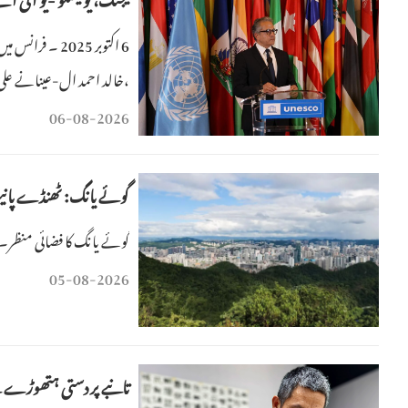
6 اکتوبر 2025 
،خالد احمد ال-عینانے علی
06-08-2026
گوئے یانگ: ٹھنڈے پانی
گوئے یانگ کا فضائی منظر۔
05-08-2026
تانبے پر دستی ہتھوڑے س