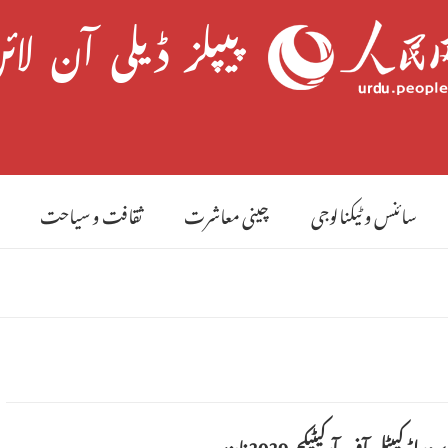
7 
سائنس و ٹیکنالوجی
چینی معاشرت
ثقافت و سیاحت
ڈ کیپٹل آف آرکیٹیکچر 2029 نامزد