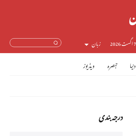
اگست 2026
زبان
中文简体
دنیا
تبصرہ
ویڈیوز
English
日本語
Français
درجہ بندی
Español
Русский