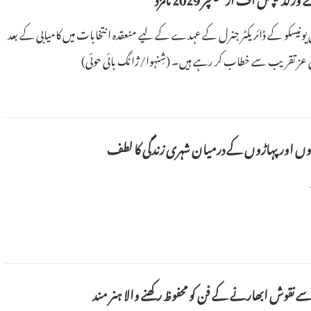
۔ فرانس میں یونیسکو کے ڈائریکٹر جنرل کے عہدے کے لیے منعقدہ انتخابات میں کامیابی کے بعد
 عز تقریب سے خطاب کر رہے ہیں۔ (شِنہوا/ژانگ بائی حوئی)
وں اور پہاڑوں کے درمیان شہری زندگی کا لطف
ے نقوش ابھارنے کے فن کو محفوظ رکھنے والا ہنر مند