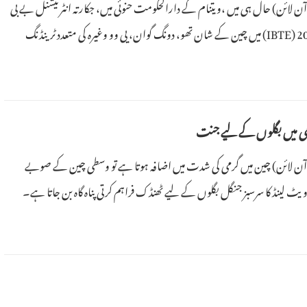
2 (پیپلز ڈیلی آن لائن) حال ہی میں ،ویتنام کے دارالحکومت حنوئی میں، جکارتہ انٹرنیشنل بے بی
پراڈکٹس اینڈ ٹوائز ایکسپو2026 (IBTE) میں چین کے شان تھو، دونگ گوان، یی وو وغیرہ کی متعدد ٹرینڈنگ
ان برینڈز نے چین کے ٹرینڈنگ ٹوائز کی مینوفیکچرنگ سپلائی چین کی برتری اور
رمی میں بگلوں کے لیے جنت
20 (پیپلز ڈیلی آن لائن) چین میں گرمی کی شدت میں اضافہ ہوتا ہے تو وسطی چین کے صوبے
 لینڈ کا سرسبز جنگل بگلوں کے لیے ٹھنڈک فراہم کرتی پناہ گاہ بن جاتا ہے۔