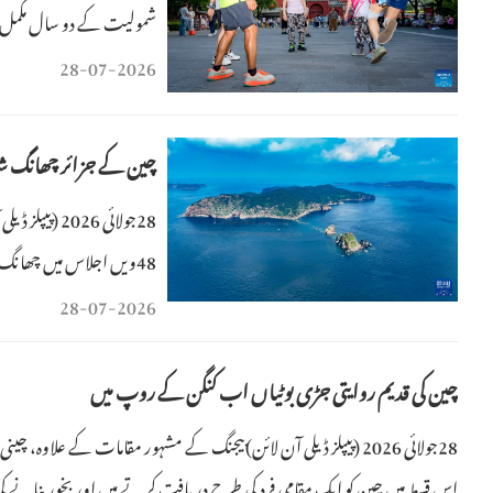
زندگی ملی ہے اور مزید سی
28-07-2026
جدید زندگ
چین کے جزائر چھانگ شان
48ویں اجلاس میں چھانگ شان جزائر کو باضابطہ طور پر عالمی ورثے کی فہرست میں شامل کیا گیا۔
28-07-2026
چین کی قدیم روایتی جڑی بوٹیاں اب کنگن کے روپ میں
28جولائی 2026 (پیپلز ڈیلی آن لائن)بیجنگ کے مشہور مقامات کے علا
اس قسط میں چین کو ایک مقامی فرد کی طرح دریافت کرتے ہیں اور بخور بنانے کی