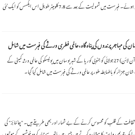
شمولیت کے دو سال مکمل ہوئے۔ فہرست میں شمولیت کے بعد سے 7.8 کلومیٹر طویل اس ایکسس کو ایک نئی
اح، بیجنگ کے اس تاریخی ورثے کی جانب متوجہ ہوئے ہیں جہاں قدیم فن تعمیر اور
 کی مہاجر پرندوں کی پناہ گاہ ،عالمی فطری ورثے کی فہرست میں شامل
28جولائی 2026 (پیپلز ڈیلی آن لائن) 27جولائی کو جنوبی کوریا کے شہر بوسان میں یونیسکو کی عالمی ورثہ کمیٹی کے
وہ، چینی ثقافت کے قلب کو محسوس کرنے کے بے شمار اور بھی طریقے ہیں۔ "چائنا بَز" کی
 ایک قدیم روایت کا مشاہدہ کرتے ہیں جس میں ہاتھ سے تیار کردہ خوشبو کے موتیوں