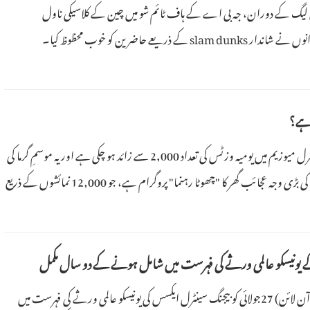
اسکٹ بال لیگ کے دوران، جہ بی اے کے ہاف ٹائم شو میں چین کے کلاسیکی ناول
 ہے؟
29جولائی 2026 (پیپلز ڈیلی آن لائن) اس موسم گرما میں سنکیانگ جیالوجی اینڈ منرل میوزیم میں یومیہ وزٹس کی تعداد 2,000 سے زائد ہو چکی ہے اور یہ موسمِ گرما کی
ب گھر کا "چھوٹا رہنما" پروگرام ہے، جو 12,000 نمائشوں کے ذریع
 یونیسکو عالمی ورثے کی فہرست میں شامل ہونے کے دو سال مکمل
28جولائی 2026 (پیپلز ڈیلی آن لائن) 27جولائی کو بیجنگ سینٹرل ایکسس کی یونیسکو عالمی ورثے کی فہرست میں