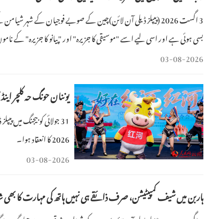
3 اگست 2026 (پیپلز ڈیلی آن لائن)چین کے صوبے فوجیان کے شہر
بسی ہوئی ہے اور اسی لیے اسے "موسیقی کا جزیرہ" اور "پیانو کا جزیرہ" کے نام
فنون لطیفہ کے تباد
03-08-2026
یوننان حونگ حہ کلچر اینڈ 
31 جولائی کو بیجنگ میں پی
2026 کا انعقاد ہوا۔
03-08-2026
ہاربن میں شیف کمپیٹیشن، صرف ذائقے ہی نہیں ہاتھ کی مہارت کا بھی شا