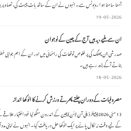
آمنا سامنا ہو ا روبوٹس سے۔ انہوں نے ان کے ساتھ بات چیت کی، تصاویر بنائ
بوکھ
19-05-2026
ان سے ملیے ، یہ ہیں آج کے چین کے نوجوان
صدر شی جن پھنگ کی پر خلوص توقعات کی رہنمائی میں اور ان کے اہم جوابی خ
بناتے آگے بڑھ رہے ہیں۔
18-05-2026
مصروفیات کے دوران چلتے پھرتے ورزش کرنے کا انوکھا انداز
13 مئی 2026(پیپلز ڈیلی آن لائن)چین کے اندرون منگولیا خود اختیا
کے لیے وقت نہ نکال پانے پر ایک انوکھا حل دریافت کیا۔ انہوں نے اپنی مدد آ