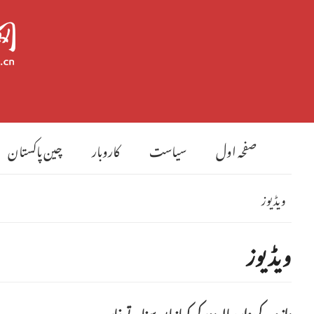
صفحہ اول
سیاست
کاروبار
چین پاکستان
ویڈیوز
ویڈیوز
دازو کےہزار سالہ دور کی کہانیاں سناتے غار