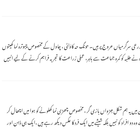
 زرعی سرگرمیاں عروج پر ہیں۔ حونگ حہ کاؤنٹی ، چاول کے مخصوص چبوترہ نما کھیتوں
 طلبہ کو کمرہ جماعت سے باہر، عملی زراعت کا تجربہ فراہم کرنے کے لیے انہیں
ہر ترپان میں یہ ہم شکل جڑواں بازی گر ، مخصوص چھڑی نما کھلونے کو ہوا میں اچھال کر
ہ دو افراد کو نہیں بلکہ شیشے میں ایک فرد کا عکس دیکھ رہے ہیں ،ایک ہی ذہن اور