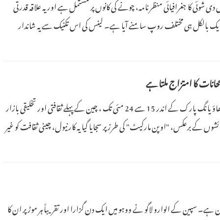
ے گاوں دی شوئی کا جغرافیائی منظرنامہ، چونے کی کانوں پر مشتمل ہے اور یہ علاقہ قدرتی
ک بالکل ہی مختلف روپ سامنے آیا ہے۔ لینس کی اس تکنیک سے یہ شاندار
جحانات کا امتزاج ملتا ہے
22 مئی 2026 (پیپلز ڈیلی آن لائن)۔ بیجنگ کے مشہور سرسبز اور خوبصورت چھاؤ یانگ پارک کے اندر 15 سے 24 مئی تک ، چین کے پہلے ثقافتی اور تخلیقی بازار
شوں کے برعکس، "اوپن مارکیٹ" کی طرز پر سجایا گیا یہ کارنیول، چینی ثقافت کو غیر
 ہے۔ سپین کے الوارو لاگو نے ووہو میں ایک دن گزارا اور تقریباً ہر موڑ پر ان کا