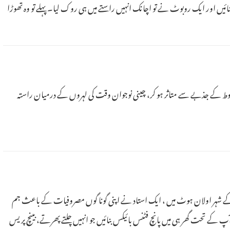
یں اور ایک روبوٹ نے تو اچانک انہیں راستے میں ہی روک لیا۔ پہلے تو وہ تھوڑا
طوط کے جذبے سے متاثر ہو کر، چینی نوجوان وقت کی لہروں کے درمیان راستہ
ر علاقے کے شہر اولان ہوٹ میں ، ایک استاد نے اپنی گونا گوں مصروفیات کے باعث جم
پ کے تحت گھر ہی میں پانچ فٹنس بائیکس بنائیں جو انہیں چلتے پھرتے، بینچ پریس