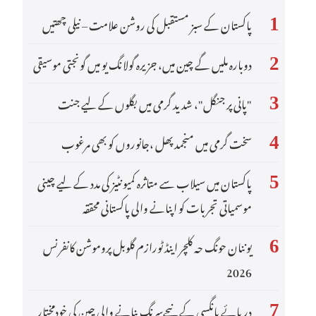
پاکستان کے سبز مستقبل کی روشن علامت – نیلی چھتیں
1
عربي
دوبارہ ملیں گے چین میں، جزیرہ گولانگ یو میں گونجتی موسیقی
한국어
2
Deutsch
"پانی پر جنگل"، شدید گرمی میں بگلوں کے لیے جنت
3
Português
سخت گرمی میں منجمد پھل ،جانوروں کو بھی مرغوب
4
Kiswahili
پاکستان میں سیلاب سے متاثرہ کمیونٹیز کی مدد کے لیے چینی
5
Italiano
موسمیاتی تجربات کو اپنانے والی پاکستانی محققہ
Қазақ тілі
یوننان حونگ حہ کلچر اینڈ ٹورازم گلوبل پروموشن کانفرنس
6
2026
ภาษาไทย
دریائے یانگسی کے نیچےسرنگ بنانے والی چین کی خودمختار
Bahasa Melayu
7