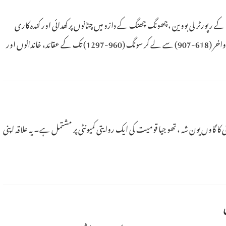
پلز ڈیلی کے رپورٹر لی بووین ،چھونگ چھنگ کے دازو میں چٹانوں پر کھدائی اور کندہ کاری
کے شاہکار دیکھنے پہنچے ۔یہاں 50,000 سے زیادہ مجسمے ،تھانگ شاہی دور کے اواخر (618-907) سے لے کر سونگ (960-1297) تک کے عقائد، خاندانوں اور
اونٹی کا گاوں یون شہ ، تھو جیا قومیت کی ایک روایتی کمیونٹی پر مشتمل ہے۔ یہ علاقہ اپنی