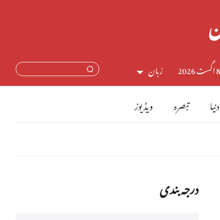
اگست 2026
زبان
中文简体
دنیا
تبصرہ
ویڈیوز
English
日本語
Français
درجہ بندی
Español
Русский