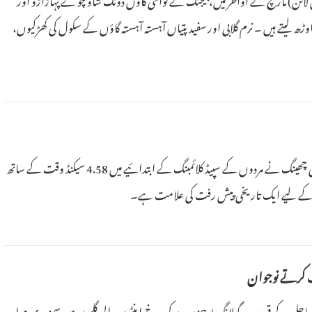
وڑھ لیتے ہیں ۔ نرم گلابی اور سفید پتیاں آہستہ آہستہ گاؤں کے سکول کی کھڑکیوں،
ش صحن اور بہار کی کھیتوں کی تازہ کھدی ہوئی مٹی پر گرتی ہیں۔
30 اپریل 2026 (پیپلز ڈیلی آن لائن)سانیا ایشین بیچ گیمز میں چینی کھلاڑی ، جاو یی چھینگ نے مردوں کے سپیڈ کلائمبنگ کے ابتدائیے میں 4.58 سیکنڈ وقت کے ساتھ
 پیمائی کے لیے ایک تاریخی پیش رفت کی علامت ہے۔
فت کرتے نوجوان
امن کے ساحل کے قریب , گولانگ یو جزیرے کی سرخ اینٹوں والی گلیوں میں سمندری ہوا