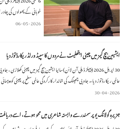
خوبانی کے پھولوں کی چادر ا
بزرگ خاتون کے گھر کے خامو
06-05-2026
ایشیین بیچ گیمز میں چینی ایتھلیٹ نے مردوں کا سپیڈ ورلڈ ریکارڈ توڑ دیا
عالمی ریکارڈ توڑ دیا۔ جاو یی چھینگ کی شاندار کارکردگی عالمی سطح پر چینی کوہ
30-04-2026
جزیرہِ گولانگ یو پر سمندر سے وابستہ شاعری میں محو ہوتے ، اسے دریا
29 اپریل 2026 (پیپلز ڈیلی آن لائن)چین کے صوبے فوجیان میں شی