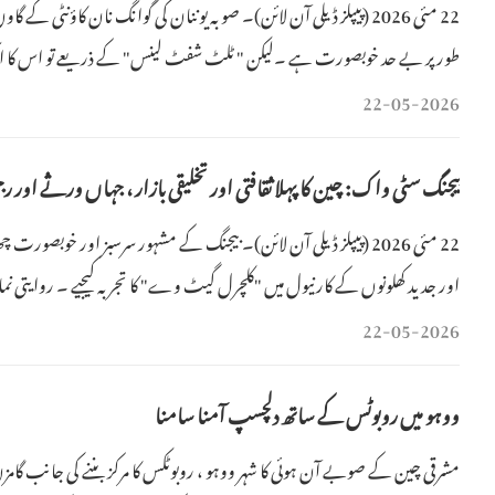
22 مئی 2026 (پیپلز ڈیلی آن لائن)۔ صوبہ یوننان کی گوانگ نان کاؤنٹی ک
طور پر بے حد خوبصورت ہے ۔لیکن " ٹلٹ شفٹ لینس" کے ذریعے تو اس کا ای
مناظر ایک دلکش "منی
22-05-2026
بیجنگ سٹی واک: چین کا پہلا ثقافتی اور تخلیقی بازار ، جہاں ورثے اور ر
اور جدید کھلونوں کے کارنیول میں "کلچرل گیٹ وے" کا تجربہ کیجیے ۔ روایتی نمائ
رسم
22-05-2026
ووہو میں روبوٹس کے ساتھ دلچسپ آمنا سامنا
مشرقی چین کے صوبے آن ہوئی کا شہر ووہو ، روبوٹکس کا مرکز بننے کی جانب گامزن