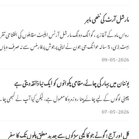
مارشل آرٹ کی ننھی ماہر
رواں ماہ کے آغاز پر ، گوانگ دونگ مارشل آرٹس ایلیٹ مقابلوں کی افتتاحی تقر
بہت بڑی، 5 سالہ حوانگ جی جون نے اپنی پرجوش پرفارمنس سے نہ صرف وہاں موجود لوگوں سے داد سمیٹی بلکہ سوشل میڈیا پر بھی بھرپور پذیرائی حاصل کی۔
09-05-2026
یوننان میں بہار کی چائے،مقامی پکوانوں کو ایک نیا ذائقہ دیتی ہے
چینی لوگوں کے لیے چائے پینا روزمرہ کامعمول ہے، لیکن کیا آپ نے کبھی چا
07-05-2026
کل اور آج : گوئے جو کا کچی سڑکوں سے جدید معلق پلوں تک کا سفر