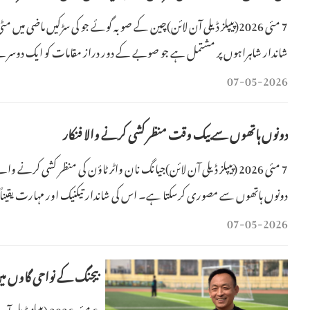
7 مئی 2026(پیپلز ڈیلی آن لائن)چین کے صوبہ گوئے جو کی سڑکیں ماضی میں 
شاندار شاہراہوں پر مشتمل ہے جو صوبے کے دور دراز مقامات کو ایک دوسر
07-05-2026
دونوں ہاتھوں سے بیک وقت منظر کشی کرنے والا فنکار
7 مئی 2026 (پیپلز ڈیلی آن لائن)جیانگ نان واٹر ٹاؤن کی منظر کشی کر
دونوں ہاتھوں سے مصوری کرسکتا ہے۔ اس کی شاندار تیکنیک اور مہارت یقیناً
07-05-2026
بیجنگ کے نواحی گاوں می
6 مئی 2026 (پی