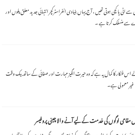
مٹی سے اٹی یا کچی ہوتی تھیں ، آج یہاں بنیادی انفراسٹرکچر انتہائی جدید معلق پلوں اور
ے سے منسلک کرتا ہے ۔
نے والے اس فنکار کا کمال یہ ہے کہ وہ حیرت انگیز مہارت اور صفائی کے ساتھ بیک وقت
 غیر معمولی ہے۔
ں مقامی لوگوں کی خدمت کے لیے آنے والا چینی پروفیسر
پلز ڈیلی آن لائن) مارچ کے اواخر میں، بیجنگ کے نواحی گاوں دونگ شاو چو کے پہاڑآڑو اور