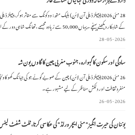
28 مئی 2026(پیپلز ڈیلی آن لائن) بلیک متھ: ووکونگ سے متاثر ہوکر، پی
روزمرہ زندگی ک
28-05-2026
سادگی اور سکون کاگہوارہ ، جنوب مغربی چین کا گاوں یون شہ
26 مئی 2026(پیپلز ڈیلی آن لائن) چین کے صوبے گوئے جو کی جیانگ کھو ک
منفرد ثقافت اور دلکش مناظر کے لیے مشہور ہے۔
26-05-2026
یوننان کی حیرت انگیز " منی ایچر ورلڈ " کی عکاسی کرتا، ٹلٹ شفٹ لینس