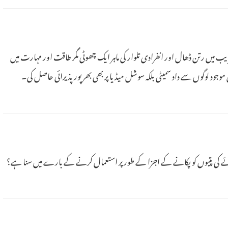
یب میں رتن ڈھال اور انفرادی تلوار کی ماہر ایک چھوٹی مگر طاقت اور مہارت میں
ئے کی پتیوں کو پکانے کے اجزا کے طور پر استعمال کرنے کے بارے میں سنا ہے؟